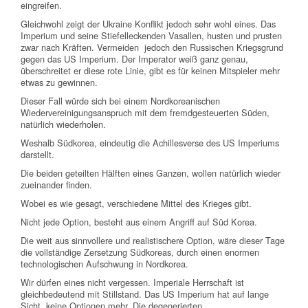
eingreifen.
Gleichwohl zeigt der Ukraine Konflikt jedoch sehr wohl eines. Das
Imperium und seine Stiefelleckenden Vasallen, husten und prusten
zwar nach Kräften. Vermeiden jedoch den Russischen Kriegsgrund
gegen das US Imperium. Der Imperator weiß ganz genau,
überschreitet er diese rote Linie, gibt es für keinen Mitspieler mehr
etwas zu gewinnen.
Dieser Fall würde sich bei einem Nordkoreanischen
Wiedervereinigungsanspruch mit dem fremdgesteuerten Süden,
natürlich wiederholen.
Weshalb Südkorea, eindeutig die Achillesverse des US Imperiums
darstellt.
Die beiden geteilten Hälften eines Ganzen, wollen natürlich wieder
zueinander finden.
Wobei es wie gesagt, verschiedene Mittel des Krieges gibt.
Nicht jede Option, besteht aus einem Angriff auf Süd Korea.
Die weit aus sinnvollere und realistischere Option, wäre dieser Tage
die vollständige Zersetzung Südkoreas, durch einen enormen
technologischen Aufschwung in Nordkorea.
Wir dürfen eines nicht vergessen. Imperiale Herrschaft ist
gleichbedeutend mit Stillstand. Das US Imperium hat auf lange
Sicht, keine Optionen mehr. Die degenerierten