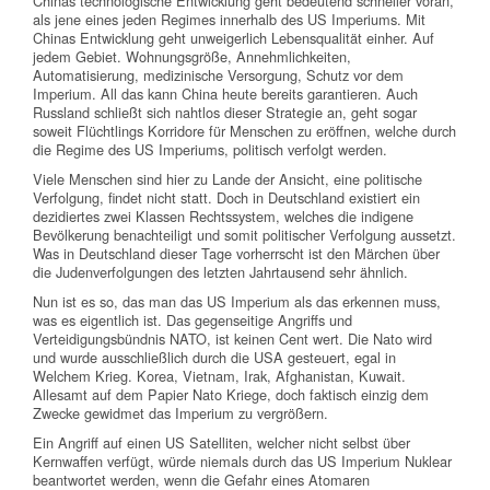
Chinas technologische Entwicklung geht bedeutend schneller voran,
als jene eines jeden Regimes innerhalb des US Imperiums. Mit
Chinas Entwicklung geht unweigerlich Lebensqualität einher. Auf
jedem Gebiet. Wohnungsgröße, Annehmlichkeiten,
Automatisierung, medizinische Versorgung, Schutz vor dem
Imperium. All das kann China heute bereits garantieren. Auch
Russland schließt sich nahtlos dieser Strategie an, geht sogar
soweit Flüchtlings Korridore für Menschen zu eröffnen, welche durch
die Regime des US Imperiums, politisch verfolgt werden.
Viele Menschen sind hier zu Lande der Ansicht, eine politische
Verfolgung, findet nicht statt. Doch in Deutschland existiert ein
dezidiertes zwei Klassen Rechtssystem, welches die indigene
Bevölkerung benachteiligt und somit politischer Verfolgung aussetzt.
Was in Deutschland dieser Tage vorherrscht ist den Märchen über
die Judenverfolgungen des letzten Jahrtausend sehr ähnlich.
Nun ist es so, das man das US Imperium als das erkennen muss,
was es eigentlich ist. Das gegenseitige Angriffs und
Verteidigungsbündnis NATO, ist keinen Cent wert. Die Nato wird
und wurde ausschließlich durch die USA gesteuert, egal in
Welchem Krieg. Korea, Vietnam, Irak, Afghanistan, Kuwait.
Allesamt auf dem Papier Nato Kriege, doch faktisch einzig dem
Zwecke gewidmet das Imperium zu vergrößern.
Ein Angriff auf einen US Satelliten, welcher nicht selbst über
Kernwaffen verfügt, würde niemals durch das US Imperium Nuklear
beantwortet werden, wenn die Gefahr eines Atomaren