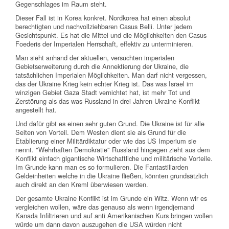
Gegenschlages im Raum steht.
Dieser Fall ist in Korea konkret. Nordkorea hat einen absolut
berechtigten und nachvollziehbaren Casus Belli. Unter jedem
Gesichtspunkt. Es hat die Mittel und die Möglichkeiten den Casus
Foederis der Imperialen Herrschaft, effektiv zu unterminieren.
Man sieht anhand der aktuellen, versuchten imperialen
Gebietserweiterung durch die Annektierung der Ukraine, die
tatsächlichen Imperialen Möglichkeiten. Man darf nicht vergessen,
das der Ukraine Krieg kein echter Krieg ist. Das was Israel im
winzigen Gebiet Gaza Stadt vernichtet hat, ist mehr Tot und
Zerstörung als das was Russland in drei Jahren Ukraine Konflikt
angestellt hat.
Und dafür gibt es einen sehr guten Grund. Die Ukraine ist für alle
Seiten von Vorteil. Dem Westen dient sie als Grund für die
Etablierung einer Militärdiktatur oder wie das US Imperium sie
nennt. "Wehrhaften Demokratie" Russland hingegen zieht aus dem
Konflikt einfach gigantische Wirtschaftliche und militärische Vorteile.
Im Grunde kann man es so formulieren. Die Fantastiliarden
Geldeinheiten welche in die Ukraine fließen, könnten grundsätzlich
auch direkt an den Kreml überwiesen werden.
Der gesamte Ukraine Konflikt ist im Grunde ein Witz. Wenn wir es
vergleichen wollen, wäre das genauso als wenn irgendjemand
Kanada Infiltrieren und auf anti Amerikanischen Kurs bringen wollen
würde um dann davon auszugehen die USA würden nicht