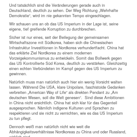
Und tatsächlich sind die Veränderungen gerade auch in
Deutschland, deutlich zu sehen. Der Weg Richtung „Wehrhafte
Demokratie“, wird im nie gekannten Tempo eingeschlagen.
Wir schauen uns an ob das US Imperium in der Lage ist, seine
eigene, tief greifende Korruption zu durchbrechen.
Sicher ist nur eines, seit der Beilegung der gemeinsamen
Wirtschaftszone mit Südkorea, haben sich die Chinesischen
Infrastruktur Investitionen in Nordkorea verhundertfacht. China hat
das erklärte Ziel Nordkorea zu einem modernen
Vorzeigekommunismus zu entwickeln. Somit das Bollwerk gegen
das US Kontrollierte Süd Korea, deutlich zu verstärken. Gleichzeitig
einen echten Verbündeten im Kampf gegen des US Imperium zu
gewinnen.
Natürlich muss man natürlich auch hier ein wenig Vorsicht walten
lassen. Während Die USA, klare Unipolare, faschistoide Gedanken
verbreiten „American Way of Life“ als direkten Pendant zu „Am
deutschen Wesen, soll die Welt genesen“. Sind diese Ambitionen
in China nicht ersichtlich. China hat sich klar für das Gegenteil
ausgesprochen. Nämlich indigene Kulturen und Sprachen zu
respektieren und sie nicht zu vernichten, wie es das US Imperium
zu tun pflegt.
Dennoch weiß man natürlich nicht wie weit die
Abhängigkeitsverhältnisse Nordkoreas zu China und oder Russland,
wirklich sind.