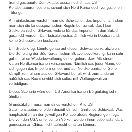
fremd gesteuerte Demokratie, ausschließlich aus US
Kollaborateuren besteht, scheut sich Nord Korea doch vor gezielten
Tötungen .
Am einfachsten versteht man die Schwächen des Imperiums, indem
man sich die landesspezifischen Regeln betrachtet. Das Heer
Südkoreanischer Sklaven, welche für das Imperium in den Suizid
geschickt werden. Darf beispielsweise, ähnlich wie in Deutschland,
keine Schusswaffen besitzen.
Ein Bruderkrieg, könnte genau auf diesen Schwachpunkt abzielen.
Die Befreiung der Süd Koreanischen Sklavenbevölkerung, kann sehr
gut mit einer Wiederbewaffnung einher gehen. Bzw. Mit einem
klaren Nordkoreanischen versprechen. Nämlich das jeder Mann, der
sich gegen das Imperium erhebt und auf Nordkoreanischer Seite
kämpft zum einem aus der Sklaverei befreit wird, zum anderen
natürlich das Recht erwirbt sich selbst mit Waffengewalt zu
verteidigen.
Dieses Szenario wäre dem US Amerikanischen Bürgerkrieg sehr
ähnlich.
Grundsätzlich muss man eines verstehen. Alle US
Satellitenstaaten, erleiden derzeit ein sehr ähnliches Schicksal. Was
hauptsächlich an den jeweiligen Kollaborateurs Regierungen liegt.
Die von den USA unterjochten Völker, werden ihren Lebensstandart,
gemessen an China, nicht aufrecht erhalten können.