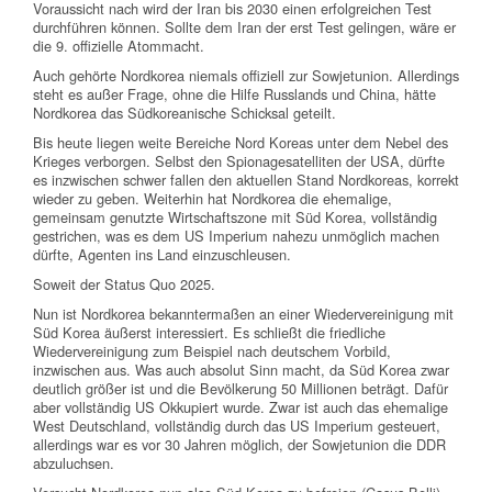
Voraussicht nach wird der Iran bis 2030 einen erfolgreichen Test
durchführen können. Sollte dem Iran der erst Test gelingen, wäre er
die 9. offizielle Atommacht.
Auch gehörte Nordkorea niemals offiziell zur Sowjetunion. Allerdings
steht es außer Frage, ohne die Hilfe Russlands und China, hätte
Nordkorea das Südkoreanische Schicksal geteilt.
Bis heute liegen weite Bereiche Nord Koreas unter dem Nebel des
Krieges verborgen. Selbst den Spionagesatelliten der USA, dürfte
es inzwischen schwer fallen den aktuellen Stand Nordkoreas, korrekt
wieder zu geben. Weiterhin hat Nordkorea die ehemalige,
gemeinsam genutzte Wirtschaftszone mit Süd Korea, vollständig
gestrichen, was es dem US Imperium nahezu unmöglich machen
dürfte, Agenten ins Land einzuschleusen.
Soweit der Status Quo 2025.
Nun ist Nordkorea bekanntermaßen an einer Wiedervereinigung mit
Süd Korea äußerst interessiert. Es schließt die friedliche
Wiedervereinigung zum Beispiel nach deutschem Vorbild,
inzwischen aus. Was auch absolut Sinn macht, da Süd Korea zwar
deutlich größer ist und die Bevölkerung 50 Millionen beträgt. Dafür
aber vollständig US Okkupiert wurde. Zwar ist auch das ehemalige
West Deutschland, vollständig durch das US Imperium gesteuert,
allerdings war es vor 30 Jahren möglich, der Sowjetunion die DDR
abzuluchsen.