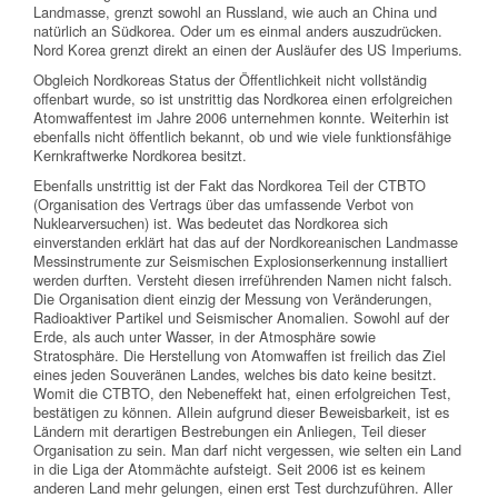
Landmasse, grenzt sowohl an Russland, wie auch an China und
natürlich an Südkorea. Oder um es einmal anders auszudrücken.
Nord Korea grenzt direkt an einen der Ausläufer des US Imperiums.
Obgleich Nordkoreas Status der Öffentlichkeit nicht vollständig
offenbart wurde, so ist unstrittig das Nordkorea einen erfolgreichen
Atomwaffentest im Jahre 2006 unternehmen konnte. Weiterhin ist
ebenfalls nicht öffentlich bekannt, ob und wie viele funktionsfähige
Kernkraftwerke Nordkorea besitzt.
Ebenfalls unstrittig ist der Fakt das Nordkorea Teil der CTBTO
(Organisation des Vertrags über das umfassende Verbot von
Nuklearversuchen) ist. Was bedeutet das Nordkorea sich
einverstanden erklärt hat das auf der Nordkoreanischen Landmasse
Messinstrumente zur Seismischen Explosionserkennung installiert
werden durften. Versteht diesen irreführenden Namen nicht falsch.
Die Organisation dient einzig der Messung von Veränderungen,
Radioaktiver Partikel und Seismischer Anomalien. Sowohl auf der
Erde, als auch unter Wasser, in der Atmosphäre sowie
Stratosphäre. Die Herstellung von Atomwaffen ist freilich das Ziel
eines jeden Souveränen Landes, welches bis dato keine besitzt.
Womit die CTBTO, den Nebeneffekt hat, einen erfolgreichen Test,
bestätigen zu können. Allein aufgrund dieser Beweisbarkeit, ist es
Ländern mit derartigen Bestrebungen ein Anliegen, Teil dieser
Organisation zu sein. Man darf nicht vergessen, wie selten ein Land
in die Liga der Atommächte aufsteigt. Seit 2006 ist es keinem
anderen Land mehr gelungen, einen erst Test durchzuführen. Aller