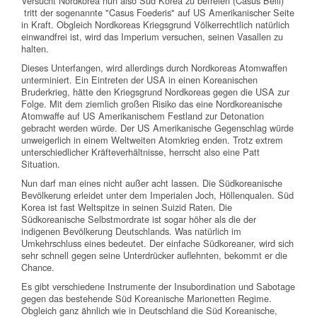
Versucht Nordkorea nun also Süd Korea zu befreien (Casus Belli)
tritt der sogenannte "Casus Foederis" auf US Amerikanischer Seite
in Kraft. Obgleich Nordkoreas Kriegsgrund Völkerrechtlich natürlich
einwandfrei ist, wird das Imperium versuchen, seinen Vasallen zu
halten.
Dieses Unterfangen, wird allerdings durch Nordkoreas Atomwaffen
unterminiert. Ein Eintreten der USA in einen Koreanischen
Bruderkrieg, hätte den Kriegsgrund Nordkoreas gegen die USA zur
Folge. Mit dem ziemlich großen Risiko das eine Nordkoreanische
Atomwaffe auf US Amerikanischem Festland zur Detonation
gebracht werden würde. Der US Amerikanische Gegenschlag würde
unweigerlich in einem Weltweiten Atomkrieg enden. Trotz extrem
unterschiedlicher Kräfteverhältnisse, herrscht also eine Patt
Situation.
Nun darf man eines nicht außer acht lassen. Die Südkoreanische
Bevölkerung erleidet unter dem Imperialen Joch, Höllenqualen. Süd
Korea ist fast Weltspitze in seinen Suizid Raten. Die
Südkoreanische Selbstmordrate ist sogar höher als die der
indigenen Bevölkerung Deutschlands. Was natürlich im
Umkehrschluss eines bedeutet. Der einfache Südkoreaner, wird sich
sehr schnell gegen seine Unterdrücker auflehnten, bekommt er die
Chance.
Es gibt verschiedene Instrumente der Insubordination und Sabotage
gegen das bestehende Süd Koreanische Marionetten Regime.
Obgleich ganz ähnlich wie in Deutschland die Süd Koreanische,