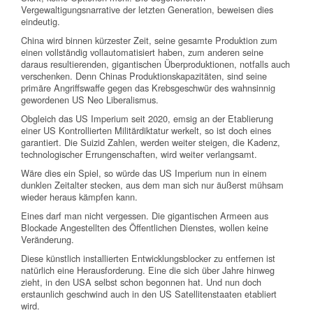
Vergewaltigungsnarrative der letzten Generation, beweisen dies
eindeutig.
China wird binnen kürzester Zeit, seine gesamte Produktion zum
einen vollständig vollautomatisiert haben, zum anderen seine
daraus resultierenden, gigantischen Überproduktionen, notfalls auch
verschenken. Denn Chinas Produktionskapazitäten, sind seine
primäre Angriffswaffe gegen das Krebsgeschwür des wahnsinnig
gewordenen US Neo Liberalismus.
Obgleich das US Imperium seit 2020, emsig an der Etablierung
einer US Kontrollierten Militärdiktatur werkelt, so ist doch eines
garantiert. Die Suizid Zahlen, werden weiter steigen, die Kadenz,
technologischer Errungenschaften, wird weiter verlangsamt.
Wäre dies ein Spiel, so würde das US Imperium nun in einem
dunklen Zeitalter stecken, aus dem man sich nur äußerst mühsam
wieder heraus kämpfen kann.
Eines darf man nicht vergessen. Die gigantischen Armeen aus
Blockade Angestellten des Öffentlichen Dienstes, wollen keine
Veränderung.
Diese künstlich installierten Entwicklungsblocker zu entfernen ist
natürlich eine Herausforderung. Eine die sich über Jahre hinweg
zieht, in den USA selbst schon begonnen hat. Und nun doch
erstaunlich geschwind auch in den US Satellitenstaaten etabliert
wird.