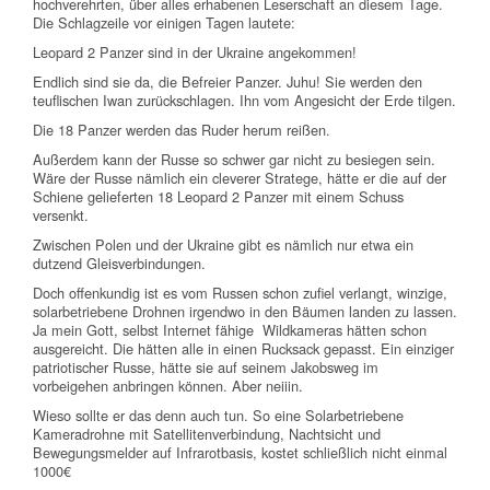
hochverehrten, über alles erhabenen Leserschaft an diesem Tage.
Die Schlagzeile vor einigen Tagen lautete:
Leopard 2 Panzer sind in der Ukraine angekommen!
Endlich sind sie da, die Befreier Panzer. Juhu! Sie werden den
teuflischen Iwan zurückschlagen. Ihn vom Angesicht der Erde tilgen.
Die 18 Panzer werden das Ruder herum reißen.
Außerdem kann der Russe so schwer gar nicht zu besiegen sein.
Wäre der Russe nämlich ein cleverer Stratege, hätte er die auf der
Schiene gelieferten 18 Leopard 2 Panzer mit einem Schuss
versenkt.
Zwischen Polen und der Ukraine gibt es nämlich nur etwa ein
dutzend Gleisverbindungen.
Doch offenkundig ist es vom Russen schon zufiel verlangt, winzige,
solarbetriebene Drohnen irgendwo in den Bäumen landen zu lassen.
Ja mein Gott, selbst Internet fähige Wildkameras hätten schon
ausgereicht. Die hätten alle in einen Rucksack gepasst. Ein einziger
patriotischer Russe, hätte sie auf seinem Jakobsweg im
vorbeigehen anbringen können. Aber neiiin.
Wieso sollte er das denn auch tun. So eine Solarbetriebene
Kameradrohne mit Satellitenverbindung, Nachtsicht und
Bewegungsmelder auf Infrarotbasis, kostet schließlich nicht einmal
1000€