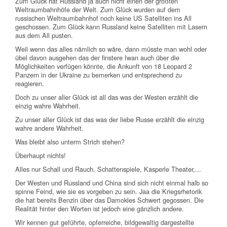
Zum Glück hat Russland ja auch nicht einen der größten
Weltraumbahnhöfe der Welt. Zum Glück wurden auf dem
russischen Weltraumbahnhof noch keine US Satelliten ins All
geschossen. Zum Glück kann Russland keine Satelliten mit Lasern
aus dem All pusten.
Weil wenn das alles nämlich so wäre, dann müsste man wohl oder
übel davon ausgehen das der finstere Iwan auch über die
Möglichkeiten verfügen könnte, die Ankunft von 18 Leopard 2
Panzern in der Ukraine zu bemerken und entsprechend zu
reagieren.
Doch zu unser aller Glück ist all das was der Westen erzählt die
einzig wahre Wahrheit.
Zu unser aller Glück ist das was der liebe Russe erzählt die einzig
wahre andere Wahrheit.
Was bleibt also unterm Strich stehen?
Überhaupt nichts!
Alles nur Schall und Rauch, Schattenspiele, Kasperle Theater,...
Der Westen und Russland und China sind sich nicht einmal halb so
spinne Feind, wie sie es vorgeben zu sein. Jaa die Kriegsrhetorik
die hat bereits Benzin über das Damokles Schwert gegossen. Die
Realität hinter den Worten ist jedoch eine gänzlich andere.
Wir kennen gut geführte, opferreiche, bildgewaltig dargestellte