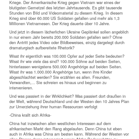
Kriege. Der Amerikanische Krieg gegen Vietnam war eines der
blutigsten Gemetzel des letzten Jahrtausends. Es gibt tausende
Stunden von Bild und Videomaterial zu diesem Krieg. In diesem
Krieg sind über 60.000 US Soldaten gefallen und mehr als 1,3
Millionen Vietnamesen. Der Krieg dauerte über 10 Jahre.
Und jetzt in diesem lächerlichen Ukraine Geplänkel sollen angeblich
in nur einem Jahr bereits 200.000 Soldaten gefallen sein? Ohne
den Antritt jedes Video oder Bildbeweises, einzig dargelegt durch
dramaturgisch aufbereitete Rhetorik?
Wisst ihr eigentlich was 100.000 Opfer auf jeder Seite bedeuten?
Wisst ihr wie viele das sind? 100.000 Söhne auf beiden Seiten,
hinterlassen wenigstens 500.000 Angehörige auf beiden Seiten.
Wisst ihr was 1.000.000 Angehörige tun, wenn ihre Kinder
abgeschlachtet werden? Sie erzählen es allen. Freunden,
Verwandten,... Sie schreien es hinaus und beginnen zu
intervenieren.
Und was passiert in der Wirklichkeit? Was passiert dort draußen in
der Welt, während Deutschland und der Westen den 10 Jahres Plan
zur Umerziehung ihrer human Ressourcen verfolgt
-China krallt sich Afrika-
China hat inzwischen allen westlichen Interessen auf dem
afrikanischen Markt den Rang abgelaufen. Denn China tut eben
auch in Afrika was China am besten kann. Während der Westen vor