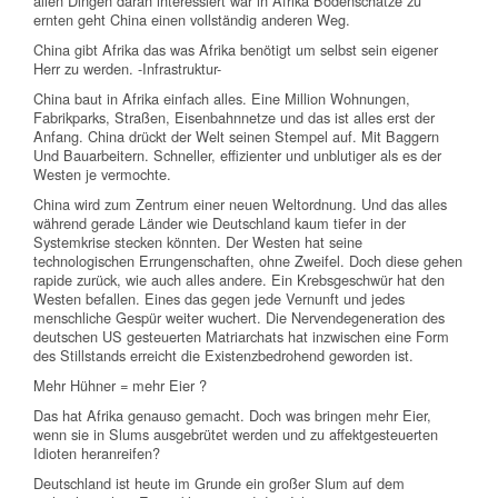
allen Dingen daran interessiert war in Afrika Bodenschätze zu
ernten geht China einen vollständig anderen Weg.
China gibt Afrika das was Afrika benötigt um selbst sein eigener
Herr zu werden. -Infrastruktur-
China baut in Afrika einfach alles. Eine Million Wohnungen,
Fabrikparks, Straßen, Eisenbahnnetze und das ist alles erst der
Anfang. China drückt der Welt seinen Stempel auf. Mit Baggern
Und Bauarbeitern. Schneller, effizienter und unblutiger als es der
Westen je vermochte.
China wird zum Zentrum einer neuen Weltordnung. Und das alles
während gerade Länder wie Deutschland kaum tiefer in der
Systemkrise stecken könnten. Der Westen hat seine
technologischen Errungenschaften, ohne Zweifel. Doch diese gehen
rapide zurück, wie auch alles andere. Ein Krebsgeschwür hat den
Westen befallen. Eines das gegen jede Vernunft und jedes
menschliche Gespür weiter wuchert. Die Nervendegeneration des
deutschen US gesteuerten Matriarchats hat inzwischen eine Form
des Stillstands erreicht die Existenzbedrohend geworden ist.
Mehr Hühner = mehr Eier ?
Das hat Afrika genauso gemacht. Doch was bringen mehr Eier,
wenn sie in Slums ausgebrütet werden und zu affektgesteuerten
Idioten heranreifen?
Deutschland ist heute im Grunde ein großer Slum auf dem