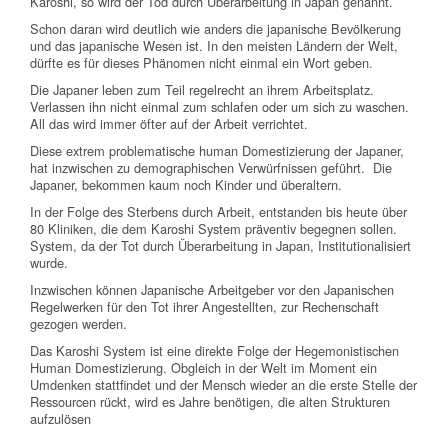
Karoshi, so wird der Tod durch Überarbeitung in Japan genannt.
Schon daran wird deutlich wie anders die japanische Bevölkerung
und das japanische Wesen ist. In den meisten Ländern der Welt,
dürfte es für dieses Phänomen nicht einmal ein Wort geben.
Die Japaner leben zum Teil regelrecht an ihrem Arbeitsplatz.
Verlassen ihn nicht einmal zum schlafen oder um sich zu waschen.
All das wird immer öfter auf der Arbeit verrichtet.
Diese extrem problematische human Domestizierung der Japaner,
hat inzwischen zu demographischen Verwürfnissen geführt. Die
Japaner, bekommen kaum noch Kinder und überaltern.
In der Folge des Sterbens durch Arbeit, entstanden bis heute über
80 Kliniken, die dem Karoshi System präventiv begegnen sollen.
System, da der Tot durch Überarbeitung in Japan, Institutionalisiert
wurde.
Inzwischen können Japanische Arbeitgeber vor den Japanischen
Regelwerken für den Tot ihrer Angestellten, zur Rechenschaft
gezogen werden.
Das Karoshi System ist eine direkte Folge der Hegemonistischen
Human Domestizierung. Obgleich in der Welt im Moment ein
Umdenken stattfindet und der Mensch wieder an die erste Stelle der
Ressourcen rückt, wird es Jahre benötigen, die alten Strukturen
aufzulösen