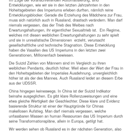
Entwicklungen, wie wir sie in den letzten Jahrzehnten in den
Hoheitsgebieten des Imperiums erleben durften, nämlich reine
Entwicklungsblocker. Gerade die Erziehung des Mädchens zur Frau,
muss sich natürlich auch in Russland, drastisch verändern. Man darf
niemals vergessen, das der Trieb des Weibes nach
Erwartungshaltungen, ihr eigentlicher Sexualtrieb ist. Ein Regime,
welches mit diesen weiblichen Erwartungshaltungen zu sehr spielt
und sie in unrealistische Dimensionen erzieht, verursacht
gesellschaftliche und technische Stagnation. Diese Entwicklung
haben die Vasallen des US Imperiums in den letzten zwei
Generationen, Millionenfach bewiesen.
Die Suizid Zahlen von Männern sind im Vergleich zu ihren
weiblichen Pendants, deutlich höher. Weil eben der Wert der Frau in
den Hoheitsgebieten der Imperiales Ausdehnung, unvergleichlich
höher ist als der des Mannes. Auch Russland leidet an diesem Erbe
aus der UDSSR.
China hingegen keineswegs. In China ist der Suizid Indikator
beinahe ausgeglichen. Es gibt klare Rollenzuweisungen und eine
etwa gleiche Wertigkeit der Geschlechter. Diese klare und Evidenz
basierende Struktur ist einer der Hauptgründe für Chinas
makellosen Aufstieg. Man darf niemals vergessen, welche
unfassbaren Massen an human Ressourcen das US Imperium durch
seine Transformationspläne, allein in Europa, getilgt hat.
Wir werden sehen ob Russland es in der nächsten Generation, also