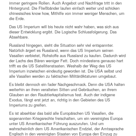
immer geringere Rollen. Auch Angebot und Nachfrage tritt in den
Hintergrund. Die Fließbänder laufen einfach weiter und schicken
chinesisches know how, Mithilfe von immer weniger Menschen, um
die Erde.
Das US Imperium will bis heute nicht wahr haben, was sich aus
dieser Entwicklung ergibt. Die Logische Schlussfolgerung. Das
Absehbare.
Russland hingegen, sieht die Situation sehr viel entspannter.
Natürlich ärgert es Russland, wenn das US Imperium seinen
Vasallen verbietet, Rohstoffe aus Russland zu kaufen. Dadurch wird
der Lachs des Bären weniger Fett. Doch mindestens genauso hart
trifft es die US Satellitenstaaten. Weshalb der Weg des US
Imperium inzwischen eindeutig geworden ist. Die USA selbst und
alle Vasallen werden zu faktischen Militärdiktaturen umgebaut.
Es bleibt dennoch ein fader Nachgeschmack. Denn die USA halten
weiterhin an ihren veralteten Sitten und Gebräuchen, an ihrem
Glauben an den Raubtierkapitalismus fest. Auch der indigene
Exodus, fängt erst jetzt an, richtig in den Gebieten des US
Imperiums zu greifen.
Es ist absehbar das bald alle Europäischen US Vasallen, die
sogenannten Kriegsrechte freischalten, um ein vereinigtes Europa
unter US Amerikanischer Führung auszurufen. Und um
wahrscheinlich dem US Amerikanischen Endziel, der Amtssprache
Englisch in den vereinigten Staaten von Europa den Einzug zu