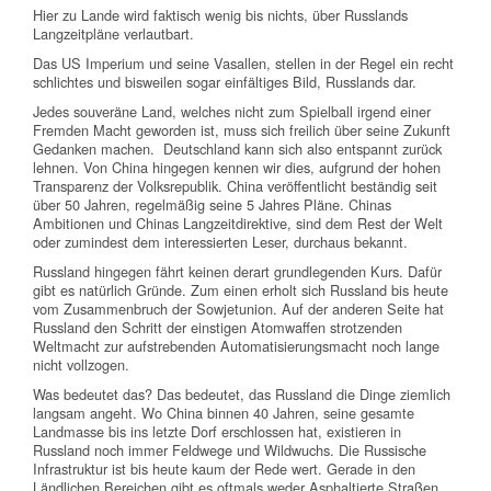
Hier zu Lande wird faktisch wenig bis nichts, über Russlands
Langzeitpläne verlautbart.
Das US Imperium und seine Vasallen, stellen in der Regel ein recht
schlichtes und bisweilen sogar einfältiges Bild, Russlands dar.
Jedes souveräne Land, welches nicht zum Spielball irgend einer
Fremden Macht geworden ist, muss sich freilich über seine Zukunft
Gedanken machen. Deutschland kann sich also entspannt zurück
lehnen. Von China hingegen kennen wir dies, aufgrund der hohen
Transparenz der Volksrepublik. China veröffentlicht beständig seit
über 50 Jahren, regelmäßig seine 5 Jahres Pläne. Chinas
Ambitionen und Chinas Langzeitdirektive, sind dem Rest der Welt
oder zumindest dem interessierten Leser, durchaus bekannt.
Russland hingegen fährt keinen derart grundlegenden Kurs. Dafür
gibt es natürlich Gründe. Zum einen erholt sich Russland bis heute
vom Zusammenbruch der Sowjetunion. Auf der anderen Seite hat
Russland den Schritt der einstigen Atomwaffen strotzenden
Weltmacht zur aufstrebenden Automatisierungsmacht noch lange
nicht vollzogen.
Was bedeutet das? Das bedeutet, das Russland die Dinge ziemlich
langsam angeht. Wo China binnen 40 Jahren, seine gesamte
Landmasse bis ins letzte Dorf erschlossen hat, existieren in
Russland noch immer Feldwege und Wildwuchs. Die Russische
Infrastruktur ist bis heute kaum der Rede wert. Gerade in den
Ländlichen Bereichen gibt es oftmals weder Asphaltierte Straßen,