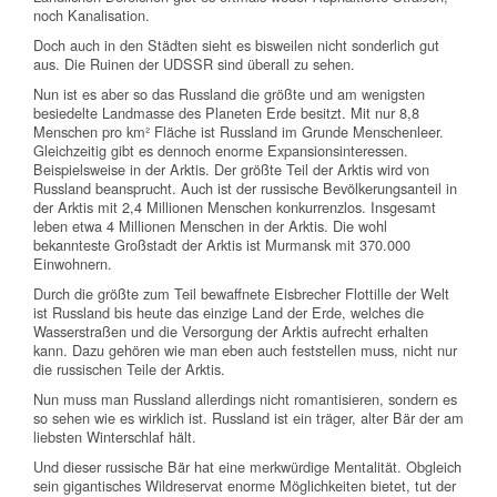
noch Kanalisation.
Doch auch in den Städten sieht es bisweilen nicht sonderlich gut
aus. Die Ruinen der UDSSR sind überall zu sehen.
Nun ist es aber so das Russland die größte und am wenigsten
besiedelte Landmasse des Planeten Erde besitzt. Mit nur 8,8
Menschen pro km² Fläche ist Russland im Grunde Menschenleer.
Gleichzeitig gibt es dennoch enorme Expansionsinteressen.
Beispielsweise in der Arktis. Der größte Teil der Arktis wird von
Russland beansprucht. Auch ist der russische Bevölkerungsanteil in
der Arktis mit 2,4 Millionen Menschen konkurrenzlos. Insgesamt
leben etwa 4 Millionen Menschen in der Arktis. Die wohl
bekannteste Großstadt der Arktis ist Murmansk mit 370.000
Einwohnern.
Durch die größte zum Teil bewaffnete Eisbrecher Flottille der Welt
ist Russland bis heute das einzige Land der Erde, welches die
Wasserstraßen und die Versorgung der Arktis aufrecht erhalten
kann. Dazu gehören wie man eben auch feststellen muss, nicht nur
die russischen Teile der Arktis.
Nun muss man Russland allerdings nicht romantisieren, sondern es
so sehen wie es wirklich ist. Russland ist ein träger, alter Bär der am
liebsten Winterschlaf hält.
Und dieser russische Bär hat eine merkwürdige Mentalität. Obgleich
sein gigantisches Wildreservat enorme Möglichkeiten bietet, tut der