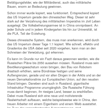
Betätigungsfelder, wie der Militärdienst, auch das militärische
Bauen, enorm an Bedeutung gewinnen.
Schon immer wurde kopiert, was funktioniert. Entsprechend kopiert
das US Imperium gerade den chinesischen Weg. Dieser ist sehr
stark auf der Verzahnung des militärischen Imperativs im zivil Leben
ausgelegt. Die Volksbefreiungsarmee ist in China omnipräsent. An
jeder Schule und in jedem Kindergarten bis hin zur Universität, ist
die PLA, Teil der Erziehung.
Dieses chinesische System, das muss man anerkennen, wird durch
das US Imperium dieser Tage 1:1 kopiert. Wie schnell, effektiv und
Gnadenlos die USA dabei seit 2020 vorgehen, kann man an den
Schneisen der Verwüstung, gut erkennen.
Es kann im Grunde nur ein Fazit daraus gewonnen werden, wie die
Russischen Pläne bis 2050 aussehen müssen. Russland muss sein
Bevölkerungswachstum voran bringen, den Bau von Robotern
drastisch erhöhen, seine Bündnisse festigen und seine
Außengrenzen, gerade und vor allen Dingen in der Arktis und an der
neuen Demarkationslinie zur Europäischen Union, auf den neusten
Stand bringen. Daneben sind auch in Russland, gigantische
Infrastruktur Programme unumgänglich. Die Russische Führung
muss damit beginnen, ihr riesiges Land, besser zu erschließen.
Dabei muss Russland sich eine neue und motivierende
Realwirtschaft aufbauen, welche beispielsweise wie in China, den
treuen Arbeiter mit einem Eigenheim und einem Weib ausstattet.
Im Zuge der voranschreitenden Automatisierung, sind