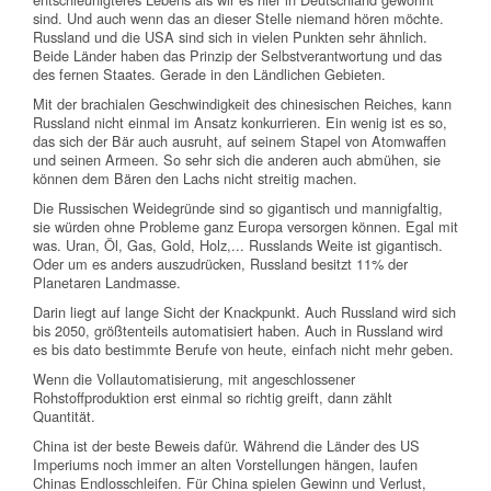
sind. Und auch wenn das an dieser Stelle niemand hören möchte.
Russland und die USA sind sich in vielen Punkten sehr ähnlich.
Beide Länder haben das Prinzip der Selbstverantwortung und das
des fernen Staates. Gerade in den Ländlichen Gebieten.
Mit der brachialen Geschwindigkeit des chinesischen Reiches, kann
Russland nicht einmal im Ansatz konkurrieren. Ein wenig ist es so,
das sich der Bär auch ausruht, auf seinem Stapel von Atomwaffen
und seinen Armeen. So sehr sich die anderen auch abmühen, sie
können dem Bären den Lachs nicht streitig machen.
Die Russischen Weidegründe sind so gigantisch und mannigfaltig,
sie würden ohne Probleme ganz Europa versorgen können. Egal mit
was. Uran, Öl, Gas, Gold, Holz,... Russlands Weite ist gigantisch.
Oder um es anders auszudrücken, Russland besitzt 11% der
Planetaren Landmasse.
Darin liegt auf lange Sicht der Knackpunkt. Auch Russland wird sich
bis 2050, größtenteils automatisiert haben. Auch in Russland wird
es bis dato bestimmte Berufe von heute, einfach nicht mehr geben.
Wenn die Vollautomatisierung, mit angeschlossener
Rohstoffproduktion erst einmal so richtig greift, dann zählt
Quantität.
China ist der beste Beweis dafür. Während die Länder des US
Imperiums noch immer an alten Vorstellungen hängen, laufen
Chinas Endlosschleifen. Für China spielen Gewinn und Verlust,