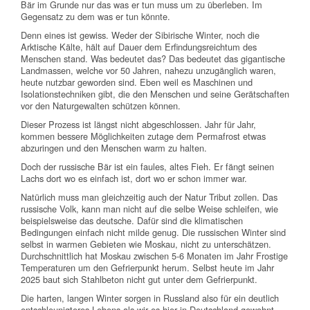
Bär im Grunde nur das was er tun muss um zu überleben. Im
Gegensatz zu dem was er tun könnte.
Denn eines ist gewiss. Weder der Sibirische Winter, noch die
Arktische Kälte, hält auf Dauer dem Erfindungsreichtum des
Menschen stand. Was bedeutet das? Das bedeutet das gigantische
Landmassen, welche vor 50 Jahren, nahezu unzugänglich waren,
heute nutzbar geworden sind. Eben weil es Maschinen und
Isolationstechniken gibt, die den Menschen und seine Gerätschaften
vor den Naturgewalten schützen können.
Dieser Prozess ist längst nicht abgeschlossen. Jahr für Jahr,
kommen bessere Möglichkeiten zutage dem Permafrost etwas
abzuringen und den Menschen warm zu halten.
Doch der russische Bär ist ein faules, altes Fieh. Er fängt seinen
Lachs dort wo es einfach ist, dort wo er schon immer war.
Natürlich muss man gleichzeitig auch der Natur Tribut zollen. Das
russische Volk, kann man nicht auf die selbe Weise schleifen, wie
beispielsweise das deutsche. Dafür sind die klimatischen
Bedingungen einfach nicht milde genug. Die russischen Winter sind
selbst in warmen Gebieten wie Moskau, nicht zu unterschätzen.
Durchschnittlich hat Moskau zwischen 5-6 Monaten im Jahr Frostige
Temperaturen um den Gefrierpunkt herum. Selbst heute im Jahr
2025 baut sich Stahlbeton nicht gut unter dem Gefrierpunkt.
Die harten, langen Winter sorgen in Russland also für ein deutlich
entschleunigteres Lebens als wir es hier in Deutschland gewohnt