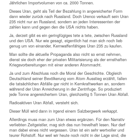
Jährlichen Importvolumen von ca. 2000 Tonnen.
Dieses Uran, geht als Teil der Bezahlung in angereicherter Form
dann wieder zurück nach Russland. Doch Urenco verkauft sein Uran
235 nicht nur an Russland, sondern an jeden Interessenten der
zahlen kann und gegen den die USA nichts haben.
Ja, derzeit gibt es ein geringfügiges tete a tete, zwischen Russland
und den USA. Nur wie gesagt, eigentlich hat man sich noch lieb
genug um von einander, Kernwaffenfähiges Uran 235 zu kaufen.
Man sollte die aktuelle Propaganda also nicht so ernst nehmen,
dienst sie doch eher der privaten Militarisierung als der ernsthaften
Kriegsvorbereitungen mit einer anderen Atommacht.
Ja und zum Abschluss noch die Moral der Geschichte. Obgleich
Deutschland seiner Bevölkerung vom Atom Ausstieg erzählt, fallen
die tatsächlichen Abfälle gar nicht in Kernkraftwerken an, sondern
während der Uran Anreicherung in der Zentrifuge. So produziert
jede Tonne angereichertem Uran, gleichzeitig 5 Tonnen Uran Abfall.
Radioaktiven Uran Abfall, versteht sich.
Dieser Müll wird dann in irgend einem Salzbergwerk verkappt.
Allerdings muss man zum Uran etwas ergänzen. Für den Narrativ
verliebten Zeitgeistler, mag sich das nun frevelhaft lesen. Nur darf
man dabei eines nicht vergessen. Uran ist ein sehr wertvoller und
teurer Rohstoff. Nur weil wir heute noch nicht in der Lage sind, die