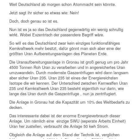
Weil Deutschland ab morgen schon Atommacht sein könnte.
Jetzt sagt ihr sicher so etwas wie: Nein!
Doch, doch genau so ist es.
Nun ist es ja so das Deutschland gegenwärtig ein wenig schrullig
wirkt. Wobei Exzentrisch der passendere Begriff wäre.
So will es das Deutschland zwar kein einziges funktionsfähiges
Kernkraftwerk mehr besitzt, dafür gönnt man sich aber eine der
größten Uran Aufbereitungsanlagen des Planeten Erde.
Die Uranaufbereitungsanlage in Gronau ist groß genug um pro Jahr
4500 Tonnen Roh Uran zu verarbeiten und in angereichertes Uran
umzuwandeln. Durch modernste Gaszentrifugen wird dann langsam
aber sicher Uran 235. Uran 235 ist eines der Energiereichsten
Isotope die wir kennen. Der Unterschied zwischen Kernwaffen Uran
235 und Kernkraftwerk Uran 235 besteht eigentlich nur darin, wie
lange das Uran durch die Gaszentrifuge , nun ja zentrifugiert.
Die Anlage in Gronau hat die Kapazität um 10% des Weltbedarfs zu
decken.
Das interessante dabei ist der enorme Energieverbrauch dieser
Anlage. Um nämlich eine einzige SWU (seperate Arbeits Einheit)
Uran her zustellen, verbraucht die Anlage 50 kwh Strom.
Obgleich die Anlage auf dem Stand der Technik ist, verglichen