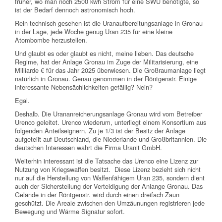
früher, wo man noch 2500 kwh Strom für eine SWU benötigte, so
ist der Bedarf dennoch astronomisch hoch.
Rein technisch gesehen ist die Uranaufbereitungsanlage in Gronau
in der Lage, jede Woche genug Uran 235 für eine kleine
Atombombe herzustellen.
Und glaubt es oder glaubt es nicht, meine lieben. Das deutsche
Regime, hat der Anlage Gronau im Zuge der Militarisierung, eine
Milliarde € für das Jahr 2025 überwiesen. Die Großraumanlage liegt
natürlich in Gronau. Genau genommen in der Röntgenstr. Einige
interessante Nebensächlichkeiten gefällig? Nein?
Egal.
Deshalb. Die Urananreicherungsanlage Gronau wird vom Betreiber
Urenco geleitet. Urenco wiederum, unterliegt einem Konsortium aus
folgenden Anteilseignern. Zu je 1/3 ist der Besitz der Anlage
aufgeteilt auf Deutschland, die Niederlande und Großbritannien. Die
deutschen Interessen wahrt die Firma Uranit GmbH.
Weiterhin interessant ist die Tatsache das Urenco eine Lizenz zur
Nutzung von Kriegswaffen besitzt. Diese Lizenz bezieht sich nicht
nur auf die Herstellung von Waffenfähigem Uran 235, sondern dient
auch der Sicherstellung der Verteidigung der Anlange Gronau. Das
Gelände in der Röntgenstr. wird durch einen dreifach Zaun
geschützt. Die Areale zwischen den Umzäunungen registrieren jede
Bewegung und Wärme Signatur sofort.