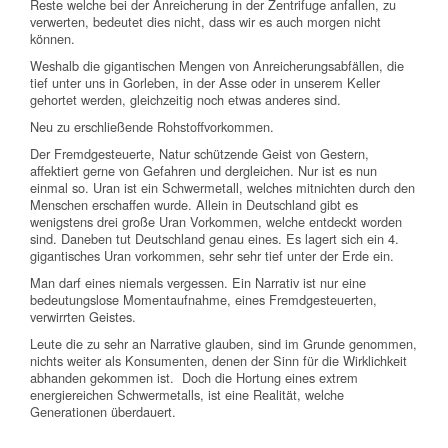
Reste welche bei der Anreicherung in der Zentrifuge anfallen, zu
verwerten, bedeutet dies nicht, dass wir es auch morgen nicht
können.
Weshalb die gigantischen Mengen von Anreicherungsabfällen, die
tief unter uns in Gorleben, in der Asse oder in unserem Keller
gehortet werden, gleichzeitig noch etwas anderes sind.
Neu zu erschließende Rohstoffvorkommen.
Der Fremdgesteuerte, Natur schützende Geist von Gestern,
affektiert gerne von Gefahren und dergleichen. Nur ist es nun
einmal so. Uran ist ein Schwermetall, welches mitnichten durch den
Menschen erschaffen wurde. Allein in Deutschland gibt es
wenigstens drei große Uran Vorkommen, welche entdeckt worden
sind. Daneben tut Deutschland genau eines. Es lagert sich ein 4.
gigantisches Uran vorkommen, sehr sehr tief unter der Erde ein.
Man darf eines niemals vergessen. Ein Narrativ ist nur eine
bedeutungslose Momentaufnahme, eines Fremdgesteuerten,
verwirrten Geistes.
Leute die zu sehr an Narrative glauben, sind im Grunde genommen,
nichts weiter als Konsumenten, denen der Sinn für die Wirklichkeit
abhanden gekommen ist. Doch die Hortung eines extrem
energiereichen Schwermetalls, ist eine Realität, welche
Generationen überdauert.