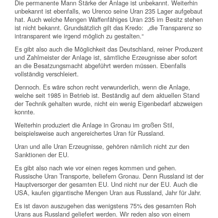
Die permanente Mann Stärke der Anlage ist unbekannt. Weiterhin
unbekannt ist ebenfalls, wo Urenco seine Uran 235 Lager aufgebaut
hat. Auch welche Mengen Waffenfähiges Uran 235 im Besitz stehen
ist nicht bekannt. Grundsätzlich gilt das Kredo: „die Transparenz so
intransparent wie irgend möglich zu gestalten.“
Es gibt also auch die Möglichkeit das Deutschland, reiner Produzent
und Zahlmeister der Anlage ist, sämtliche Erzeugnisse aber sofort
an die Besatzungsmacht abgeführt werden müssen. Ebenfalls
vollständig verschleiert.
Dennoch. Es wäre schon recht verwunderlich, wenn die Anlage,
welche seit 1985 in Betrieb ist. Beständig auf dem aktuellen Stand
der Technik gehalten wurde, nicht ein wenig Eigenbedarf abzweigen
konnte.
Weiterhin produziert die Anlage in Gronau im großen Stil,
beispielsweise auch angereichertes Uran für Russland.
Uran und alle Uran Erzeugnisse, gehören nämlich nicht zur den
Sanktionen der EU.
Es gibt also nach wie vor einen reges kommen und gehen.
Russische Uran Transporte, beliefern Gronau. Denn Russland ist der
Hauptversorger der gesamten EU. Und nicht nur der EU. Auch die
USA, kaufen gigantische Mengen Uran aus Russland, Jahr für Jahr.
Es ist davon auszugehen das wenigstens 75% des gesamten Roh
Urans aus Russland geliefert werden. Wir reden also von einem