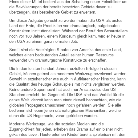
Eines dieser Mittel besteht aus der Schaffung neuer Feindbilder um
die Bevölkerungen der bereits besetzten Gebiete davon zu
überzeugen, das bestehende Gebiet zu erweitern.
Um dieser Aufgabe gerecht zu werden haben die USA als erstes
Land der Erde, die Produktion von dramaturgisch, aufgebauten
Konstrukten institutionalisiert. Während der Beruf des Schaustellers
noch vor 100 Jahren, einem Kuriosum gleich kam, wird er heute in
den USA zu einem ganz normalen Job.
Somit sind die Vereinigten Staaten von Amerika das erste Land,
welches einen bedeutenden Anteil seiner human Ressource
verwendet um dramaturgische Konstrukte zu erschaffen.
Die in den letzten hundert Jahren, erzielten Erfolge in diesem
Gebiet, können getrost als modernes Werkzeug bezeichnet werden.
Sowohl in erzieherischer wie auch in Aufklärerischer Hinsicht, kann
die Qualität des heutige Schauspiels mit nichts verglichen werden.
Keine andere Supermacht hat auch nur Ansatzweise den US
Standard erreicht. Im Gegenteil. Die USA sind das Vorbild für die
ganze Welt. derzeit kann man eindrucksvoll beobachten, wie die
globalen Propagandamaschinen hoch gefahren werden. Sie alle
bedienen sich eben jenen dramaturgischen Mechaniken, welche
durch die US Hegemonie, voran getrieben wurden.
Moderne Werkzeuge, wie die sozialen Medien und die
Zugänglichkeit für jeden, erheben das Drama auf ein bisher nicht
gekanntes Level. Heute erlernen Kinder bereits spielerisch mit dem