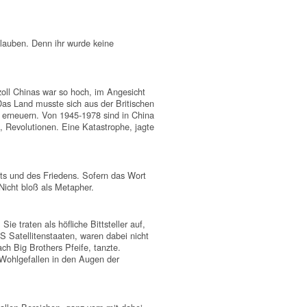
glauben. Denn ihr wurde keine
zoll Chinas war so hoch, im Angesicht
Das Land musste sich aus der Britischen
ig erneuern. Von 1945-1978 sind in China
 Revolutionen. Eine Katastrophe, jagte
tts und des Friedens. Sofern das Wort
Nicht bloß als Metapher.
e traten als höfliche Bittsteller auf,
S Satellitenstaaten, waren dabei nicht
h Big Brothers Pfeife, tanzte.
 Wohlgefallen in den Augen der