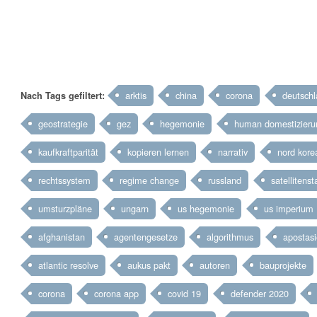
arktis
china
corona
deutsch
Nach Tags
gefiltert
:
geostrategie
gez
hegemonie
human domestizieru
kaufkraftparität
kopieren lernen
narrativ
nord kore
rechtssystem
regime change
russland
satellitenst
umsturzpläne
ungarn
us hegemonie
us imperium
afghanistan
agentengesetze
algorithmus
apostasi
atlantic resolve
aukus pakt
autoren
bauprojekte
corona
corona app
covid 19
defender 2020