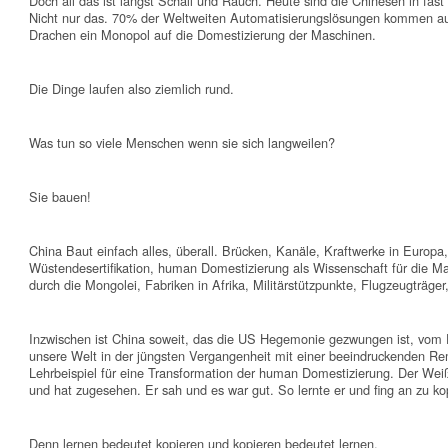
Doch all das ist längst Schall und Rauch. Heute sind die Chinesen in fast
Nicht nur das. 70% der Weltweiten Automatisierungslösungen kommen a
Drachen ein Monopol auf die Domestizierung der Maschinen.
Die Dinge laufen also ziemlich rund.
Was tun so viele Menschen wenn sie sich langweilen?
Sie bauen!
China Baut einfach alles, überall. Brücken, Kanäle, Kraftwerke in Europ
Wüstendesertifikation, human Domestizierung als Wissenschaft für die 
durch die Mongolei, Fabriken in Afrika, Militärstützpunkte, Flugzeugträger
Inzwischen ist China soweit, das die US Hegemonie gezwungen ist, vom
unsere Welt in der jüngsten Vergangenheit mit einer beeindruckenden Re
Lehrbeispiel für eine Transformation der human Domestizierung. Der Wei
und hat zugesehen. Er sah und es war gut. So lernte er und fing an zu ko
Denn lernen bedeutet kopieren und kopieren bedeutet lernen.