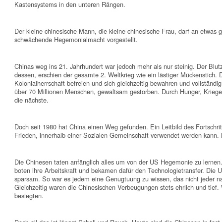
Kastensystems in den unteren Rängen.
Der kleine chinesische Mann, die kleine chinesische Frau, darf an etwas 
schwächende Hegemonialmacht vorgestellt.
Chinas weg ins 21. Jahrhundert war jedoch mehr als nur steinig. Der Blut
dessen, erschien der gesamte 2. Weltkrieg wie ein lästiger Mückenstich. 
Kolonialherrschaft befreien und sich gleichzeitig bewahren und vollständ
über 70 Millionen Menschen, gewaltsam gestorben. Durch Hunger, Kriege,
die nächste.
Doch seit 1980 hat China einen Weg gefunden. Ein Leitbild des Fortschri
Frieden, innerhalb einer Sozialen Gemeinschaft verwendet werden kann. 
Die Chinesen taten anfänglich alles um von der US Hegemonie zu lernen. Si
boten ihre Arbeitskraft und bekamen dafür den Technologietransfer. Die U
sparsam. So war es jedem eine Genugtuung zu wissen, das nicht jeder nac
Gleichzeitig waren die Chinesischen Verbeugungen stets ehrlich und tief.
besiegten.