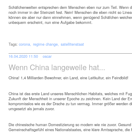
Schäfchenwelten entsprechen dem Menschen eben nur zum Teil. Wenn de
noch immer in der Steinzeit fest. Nein! Menschen die eben nicht so Linea
können sie aber nur dann einnehmen, wenn genügend Schäfchen weichen.
unbequem erscheint, nun eine Aufgabe bekommt.
Tags:
corona
regime change
satellitenstaat
16.04.2020 11:50
oscar
Wenn China langeweile hat...
China! 1,4 Milliarden Bewohner, ein Land, eine Leitkultur, ein Feindbild!
China ist das erste Land unseres Menschlichen Habitats, welches mit Fu
Zukunft der Menschheit in unserer Epoche zu zeichnen. Kein Land der E
kompromisslos wie es der Drache zu tun vermag. Immer größer werden d
umgesetzt als jemals zuvor.
Die chinesische human Domestizierung so modern wie nie zuvor. Gesund 
Gemeinschaftsgefühl eines Nationalstaates, eine klare Amtssprache, die f