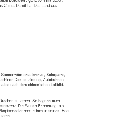
 allen Bereichen, ganz vorn mit dabei.
us China. Damit hat Das Land des
a, Sonnenwärmekraftwerke , Solarparks,
Maschinen Domestizierung, Autobahnen
, alles nach dem chinesischen Leitbild.
 Drachen zu lernen. So begann auch
miniszenz. Die Wuhan Erinnerung, als
ßkopfseeadler hockte brav in seinem Hort
pieren.