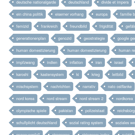
deutsche nationalgarde
deutschland
divide et impera
ein china politik
eiserner vorhang
europa
familie 
femizid
frankreich
freundbild
frigidität
gefäl
generationenplan
genozid
geostrategie
google ge
human domestizierung
human domestizierung
human re
impfzwang
indien
inflation
iran
israel
karoshi
kastensystem
ki
krieg
leitbild
mischsystem
nachrichten
narrativ
nato ostflanke
nord korea
nord stream
nord stream 2
nordkorea
olympische spiele
pakistan
polizeistaat
reichsbürg
schulfplicht deutschland
sozial rating system
soziales w
spannungsfall
stressoren
stringency index
suizid