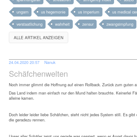
ungarn
us hegemonie
us imperium
us medical cen
verstaatlichung
wahrheit
zensur
zwangsimpfung
ALLE ARTIKEL ANZEIGEN
24.04.2020 20:57
Nanuk
Schäfchenwelten
Noch immer glimmt die Hoffnung auf einen Rollback. Zurück zum guten al
Das Land indem man einfach nur den Mund halten brauchte. Keinerlei Fäh
alleine kamen.
Doch leider leider liebe Schäfchen, steht nicht jedes System still. Es gib
die geradezu rennen.
Unser aller Schäfer zeigt uns gerade was passiert, wenn er Angst davor ha