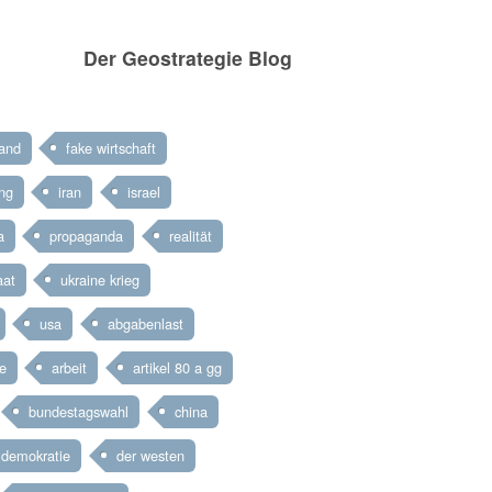
Der Geostrategie Blog
land
fake wirtschaft
ng
iran
israel
a
propaganda
realität
aat
ukraine krieg
usa
abgabenlast
e
arbeit
artikel 80 a gg
bundestagswahl
china
demokratie
der westen