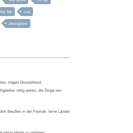
ter lbb
usa
zwangstest
ten, trägen Deutschland.
igkeiten nötig waren, die Dinge von
t dort draußen in der Fremde, ferne Länder
t seine Herde zu verlieren.