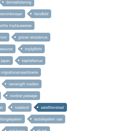
domestizierung
brenninkmeyer
feindbild
schte impfausweise
mini
grüner stoizismus
ssource
impfpflicht
japan
kapitalismus
migrationsmaschinerie
nervengift medien
nordost passage
er
russland
satellitenstaat
ertungssystem
sozialsystem usa
süd korea
tik tok