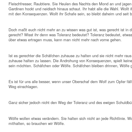
Fleischfresser, Raubtiere. Sie Heulen des Nachts den Mond an und jagen 
Gardinen hockt und neidisch hinaus schaut. Ihr habt alle die Wahl. Wollt 
mit den Konsequenzen. Wollt ihr Schafe sein, so bleibt daheim und seit b
Doch maßt euch nicht mehr an zu wissen was gut ist, was gerecht ist in di
gerecht? Wisst ihr denn was Toleranz bedeutet? Toleranz bedeutet, etwa
über etwas ertragen muss, kann man nicht mehr nach vorne gehen.
Ist es gerechter die Schäfchen zuhause zu halten und sie nicht mehr raus 
zuhause halten zu lassen. Die Androhung von Konsequenzen, spielt keine 
sein möchten. Schäfchen oder Wölfe. Schäfchen bleiben drinnen, Wölfe 
Es ist für uns alle besser, wenn unser Oberschaf dem Wolf zum Opfer fäl
Weg einschlagen.
Ganz sicher jedoch nicht den Weg der Toleranz und des ewigen Schuldbü
Wölfe wollen etwas verändern. Sie halten sich nicht an jede Richtlinie. W
mithalten, so brauchen wir Wölfe.