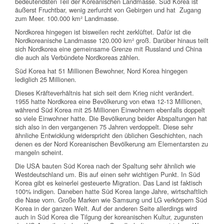
bedeutendsten Teil der Koreanischen Landmasse. Süd Korea ist
äußerst Fruchtbar, wenig zerfurcht von Gebirgen und hat Zugang
zum Meer. 100.000 km² Landmasse.
Nordkorea hingegen ist bisweilen recht zerklüftet. Dafür ist die
Nordkoreanische Landmasse 120.000 km² groß. Darüber hinaus teilt
sich Nordkorea eine gemeinsame Grenze mit Russland und China
die auch als Verbündete Nordkoreas zählen.
Süd Korea hat 51 Millionen Bewohner, Nord Korea hingegen
lediglich 25 Millionen.
Dieses Kräfteverhältnis hat sich seit dem Krieg nicht verändert.
1955 hatte Nordkorea eine Bevölkerung von etwa 12-13 Millionen,
während Süd Korea mit 25 Millionen Einwohnern ebenfalls doppelt
so viele Einwohner hatte. Die Bevölkerung beider Abspaltungen hat
sich also in den vergangenen 75 Jahren verdoppelt. Diese sehr
ähnliche Entwicklung widerspricht den üblichen Geschichten, nach
denen es der Nord Koreanischen Bevölkerung am Elementarsten zu
mangeln scheint.
Die USA bauten Süd Korea nach der Spaltung sehr ähnlich wie
Westdeutschland um. Bis auf einen sehr wichtigen Punkt. In Süd
Korea gibt es keinerlei gesteuerte Migration. Das Land ist faktisch
100% indigen. Daneben hatte Süd Korea lange Jahre, wirtschaftlich
die Nase vorn. Große Marken wie Samsung und LG verkörpern Süd
Korea in der ganzen Welt. Auf der anderen Seite allerdings wird
auch in Süd Korea die Tilgung der koreanischen Kultur, zugunsten