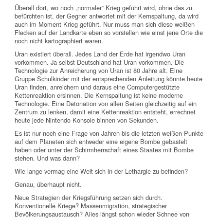
Überall dort, wo noch „normaler“ Krieg geführt wird, ohne das zu
befürchten ist, der Gegner antwortet mit der Kernspaltung, da wird
auch im Moment Krieg geführt. Nur muss man sich diese weißen
Flecken auf der Landkarte eben so vorstellen wie einst jene Orte die
noch nicht kartographiert waren.
Uran existiert überall. Jedes Land der Erde hat irgendwo Uran
vorkommen. Ja selbst Deutschland hat Uran vorkommen. Die
Technologie zur Anreicherung von Uran ist 80 Jahre alt. Eine
Gruppe Schulkinder mit der entsprechenden Anleitung könnte heute
Uran finden, anreichern und daraus eine Computergestützte
Kettenreaktion ersinnen. Die Kernspaltung ist keine moderne
Technologie. Eine Detonation von allen Seiten gleichzeitig auf ein
Zentrum zu lenken, damit eine Kettenreaktion entsteht, errechnet
heute jede Nintendo Konsole binnen von Sekunden.
Es ist nur noch eine Frage von Jahren bis die letzten weißen Punkte
auf dem Planeten sich entweder eine eigene Bombe gebastelt
haben oder unter der Schirmherrschaft eines Staates mit Bombe
stehen. Und was dann?
Wie lange vermag eine Welt sich in der Lethargie zu befinden?
Genau, überhaupt nicht.
Neue Strategien der Kriegsführung setzen sich durch.
Konventionelle Kriege? Massenmigration, strategischer
Bevölkerungsaustausch? Alles längst schon wieder Schnee von