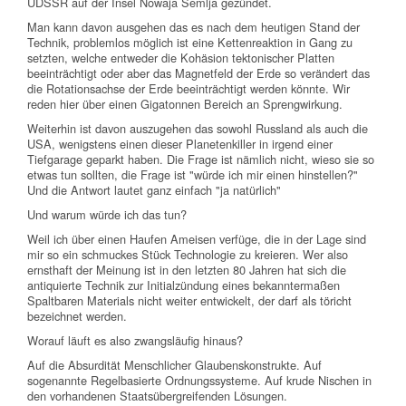
UDSSR auf der Insel Nowaja Semlja gezündet.
Man kann davon ausgehen das es nach dem heutigen Stand der
Technik, problemlos möglich ist eine Kettenreaktion in Gang zu
setzten, welche entweder die Kohäsion tektonischer Platten
beeinträchtigt oder aber das Magnetfeld der Erde so verändert das
die Rotationsachse der Erde beeinträchtigt werden könnte. Wir
reden hier über einen Gigatonnen Bereich an Sprengwirkung.
Weiterhin ist davon auszugehen das sowohl Russland als auch die
USA, wenigstens einen dieser Planetenkiller in irgend einer
Tiefgarage geparkt haben. Die Frage ist nämlich nicht, wieso sie so
etwas tun sollten, die Frage ist "würde ich mir einen hinstellen?"
Und die Antwort lautet ganz einfach "ja natürlich"
Und warum würde ich das tun?
Weil ich über einen Haufen Ameisen verfüge, die in der Lage sind
mir so ein schmuckes Stück Technologie zu kreieren. Wer also
ernsthaft der Meinung ist in den letzten 80 Jahren hat sich die
antiquierte Technik zur Initialzündung eines bekanntermaßen
Spaltbaren Materials nicht weiter entwickelt, der darf als töricht
bezeichnet werden.
Worauf läuft es also zwangsläufig hinaus?
Auf die Absurdität Menschlicher Glaubenskonstrukte. Auf
sogenannte Regelbasierte Ordnungssysteme. Auf krude Nischen in
den vorhandenen Staatsübergreifenden Lösungen.