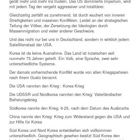
gerät mehr und mehr ins trudeln. Das US dominierte Imperium, wird
mit jedem Tag der vergeht aggressiver und totalitärer.
Gleichzeitig zerfällt es zunehmend. Ist durch wuchert von inneren
Streitigkeiten und massiven Konflikten. Leidet an der strategischen
Teilung der Völker, der Zersetzung der Ideologien durch
Massenmigration und vieler anderer Geschwüre.
Und das nicht nur bei uns in Deutschland, sondern in wirklich jedem
Satellitenstaat der USA.
Korea ist da keine Ausnahme. Das Land ist inzwischen seit
nunmehr 75 Jahren geteilt. Ein Volk, eine Sprache, zwei sehr
unterschiedliche Systeme.
Der damals vorherrschende Konflikt wurde von allen Kriegsparteien
nach ihrem Gusto benannt.
Die USA nannten den Krieg : Korea Krieg
Die UDSSR und Nordkorea nannten den Krieg: Vaterländischer
Befreiungskrieg
Südkorea nannte den Krieg: 6-25, nach dem Datum des Ausbruchs
China nannte den Krieg: Krieg zum Widerstand gegen die USA und
zur Hilfe für Korea
Süd Korea und Nord Korea entwickelten sich vollkommen
unterschiedlich. Geographisch gesehen besitzt Süd Korea den