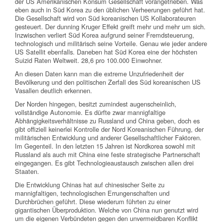
der US Amerikanischen Konsum Gesellschaft vorangetrieben. Was
eben auch in Süd Korea zu den üblichen Verheerungen geführt hat.
Die Gesellschaft wird von Süd koreanischen US Kollaborateuren
gesteuert. Der dunning Kruger Effekt greift mehr und mehr um sich.
Inzwischen verliert Süd Korea aufgrund seiner Fremdsteuerung,
technologisch und militärisch seine Vorteile. Genau wie jeder andere
US Satellit ebenfalls. Daneben hat Süd Korea eine der höchsten
Suizid Raten Weltweit. 28,6 pro 100.000 Einwohner.
An diesen Daten kann man die extreme Unzufriedenheit der
Bevölkerung und den politischen Zerfall des Süd koreanischen US
Vasallen deutlich erkennen.
Der Norden hingegen, besitzt zumindest augenscheinlich,
vollständige Autonomie. Es dürfte zwar mannigfaltige
Abhängigkeitsverhältnisse zu Russland und China geben, doch es
gibt offiziell keinerlei Kontrolle der Nord Koreanischen Führung, der
militärischen Entwicklung und anderer Gesellschaftlicher Faktoren.
Im Gegenteil. In den letzten 15 Jahren ist Nordkorea sowohl mit
Russland als auch mit China eine feste strategische Partnerschaft
eingegangen. Es gibt Technologieaustausch zwischen allen drei
Staaten.
Die Entwicklung Chinas hat auf chinesischer Seite zu
mannigfaltigen, technologischen Errungenschaften und
Durchbrüchen geführt. Diese wiederum führten zu einer
gigantischen Überproduktion. Welche von China nun genutzt wird
um die eigenen Verbündeten gegen den unvermeidbaren Konflikt