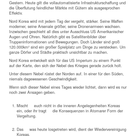
Gestern. Heute gilt die vollautomatisierte Infrastrukturschaffung und
die Überflutung feindlicher Märkte mit Gütern als ausgesprochen
Effektiv.
Nord Korea wird mit jedem Tag der vergeht, stärker. Seine Waffen
moderner, seine Arsenale größer, seine Dronenarmeen wachsen.
Inzwischen geschieht all dies unter Ausschluss US Amerikanischer
Augen und Ohren. Natürlich gibt es Satellitenbilder über
Truppeninformationen und Bewegungen. Doch Länder sind groß
120.000km² sind ein großer Spielplatz um Dinge zu verstecken. Um
ganze Dörfer und Städte praktisch unsichtbar zu machen.
Nord Korea entwickelt sich für das US Imperium zu einem Punkt
auf der Karte, den sich der Nebel des Krieges gerade zurück holt.
Unter diesem Nebel rüstet der Norden auf. In einer für den Süden,
niemals dagewesenen Geschwindigkeit.
Wenn sich dieser Nebel eines Tages wieder lichtet, dann wird es nur
noch zwei Ansagen geben.
Mischt euch nicht in die inneren Angelegenheiten Koreas
ein, oder ihr tragt die Konsequenzen in Atomarer Form der
Vergeltung.
Das was heute losgetreten wird, dient der Wiedervereinigung
Koreas.