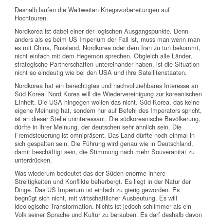
Deshalb laufen die Weltweiten Kriegsvorbereitungen auf
Hochtouren.
Nordkorea ist dabei einer der logischen Ausgangspunkte. Denn
anders als es beim US Imperium der Fall ist, muss man wenn man
es mit China, Russland, Nordkorea oder dem Iran zu tun bekommt,
nicht einfach mit dem Hegemon sprechen. Obgleich alle Länder,
strategische Partnerschaften untereinander haben, ist die Situation
nicht so eindeutig wie bei den USA und ihre Satellitenstaaten.
Nordkorea hat ein berechtigtes und nachvollziehbares Interesse an
Süd Korea. Nord Korea will die Wiedervereinigung zur koreanischen
Einheit. Die USA hingegen wollen das nicht. Süd Korea, das keine
eigene Meinung hat, sondern nur auf Befehl des Imperators spricht,
ist an dieser Stelle uninteressant. Die südkoreanische Bevölkerung,
dürfte in ihrer Meinung, der deutschen sehr ähnlich sein. Die
Fremdsteuerung ist omnipräsent. Das Land dürfte noch einmal in
sich gespalten sein. Die Führung wird genau wie in Deutschland,
damit beschäftigt sein, die Stimmung nach mehr Souveränität zu
unterdrücken.
Was wiederum bedeutet das der Süden enorme innere
Streitigkeiten und Konflikte beherbergt. Es liegt in der Natur der
Dinge. Das US Imperium ist einfach zu gierig geworden. Es
begnügt sich nicht, mit wirtschaftlicher Ausbeutung. Es will
ideologische Transformation. Nichts ist jedoch schlimmer als ein
Volk seiner Sprache und Kultur zu berauben. Es darf deshalb davon