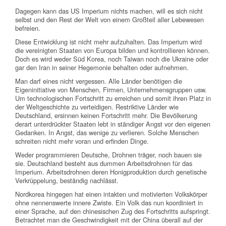
Dagegen kann das US Imperium nichts machen, will es sich nicht
selbst und den Rest der Welt von einem Großteil aller Lebewesen
befreien.
Diese Entwicklung ist nicht mehr aufzuhalten. Das Imperium wird
die vereinigten Staaten von Europa bilden und kontrollieren können.
Doch es wird weder Süd Korea, noch Taiwan noch die Ukraine oder
gar den Iran in seiner Hegemonie behalten oder aufnehmen.
Man darf eines nicht vergessen. Alle Länder benötigen die
Eigeninitiative von Menschen, Firmen, Unternehmensgruppen usw.
Um technologischen Fortschritt zu erreichen und somit ihren Platz in
der Weltgeschichte zu verteidigen. Restriktive Länder wie
Deutschland, ersinnen keinen Fortschritt mehr. Die Bevölkerung
derart unterdrückter Staaten lebt in ständiger Angst vor den eigenen
Gedanken. In Angst, das wenige zu verlieren. Solche Menschen
schreiten nicht mehr voran und erfinden Dinge.
Weder programmieren Deutsche, Drohnen träger, noch bauen sie
sie. Deutschland besteht aus dummen Arbeitsdrohnen für das
Imperium. Arbeitsdrohnen deren Honigproduktion durch genetische
Verkrüppelung, beständig nachlässt.
Nordkorea hingegen hat einen intakten und motivierten Volkskörper
ohne nennenswerte innere Zwiste. Ein Volk das nun koordiniert in
einer Sprache, auf den chinesischen Zug des Fortschritts aufspringt.
Betrachtet man die Geschwindigkeit mit der China überall auf der