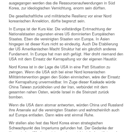
ausgegangen werden das die Ressourcenaufwendungen in Süd
Korea, zur ideologischen Vernichtung, enorm sein dürften.
Die gesellschaftliche und militärische Resilienz vor einer Nord
koreanischen Annektion, dürfte begrenzt sein.
In Europa ist der Kurs klar. Die vollständige Entmachtung der
Nationalstaaten zugunsten eines US dominierten Europäischen
Staates. Eben die vereinigten Staaten von Europa. In Asien
hingegen ist dieser Kurs nicht so eindeutig. Auch Die Etablierung
der US Amerikanischen Macht Struktur hat ein gänzlich anderes
Fundament. In Europa hat man sich gefügt. Hier droht niemand den
USA mit dem Einsatz der Kernspaltung vor der eigenen Haustür.
Nord Korea ist in der Lage die USA in eine Patt Situation zu
zwingen. Wenn die USA sich bei einer Nord koreanischen
Militärintervention gegen den Süden einmischen, wäre der Einsatz
der Kernspaltung unvermeidbar. Im Zuge dieser Kaskade würde
China Taiwan zurückholen und der Iran, verbündet mit dem
gesamten nahen Osten, würde Israel in die Steinzeit zurück
bomben.
Wenn die USA dann atomar antworten, würden China und Russland
ihre Arsenale auf die vereinigten Staaten und wahrscheinlich auch
auf Europa entladen. Dann wäre erst einmal Ruhe.
Wir stellen also fest das Nord Korea einen strategischen
Schwachpunkt des Imperiums gefunden hat. Der Gedanke der