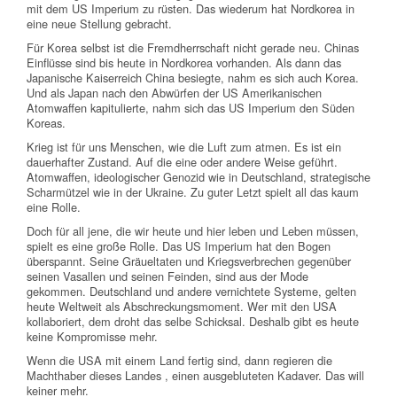
mit dem US Imperium zu rüsten. Das wiederum hat Nordkorea in
eine neue Stellung gebracht.
Für Korea selbst ist die Fremdherrschaft nicht gerade neu. Chinas
Einflüsse sind bis heute in Nordkorea vorhanden. Als dann das
Japanische Kaiserreich China besiegte, nahm es sich auch Korea.
Und als Japan nach den Abwürfen der US Amerikanischen
Atomwaffen kapitulierte, nahm sich das US Imperium den Süden
Koreas.
Krieg ist für uns Menschen, wie die Luft zum atmen. Es ist ein
dauerhafter Zustand. Auf die eine oder andere Weise geführt.
Atomwaffen, ideologischer Genozid wie in Deutschland, strategische
Scharmützel wie in der Ukraine. Zu guter Letzt spielt all das kaum
eine Rolle.
Doch für all jene, die wir heute und hier leben und Leben müssen,
spielt es eine große Rolle. Das US Imperium hat den Bogen
überspannt. Seine Gräueltaten und Kriegsverbrechen gegenüber
seinen Vasallen und seinen Feinden, sind aus der Mode
gekommen. Deutschland und andere vernichtete Systeme, gelten
heute Weltweit als Abschreckungsmoment. Wer mit den USA
kollaboriert, dem droht das selbe Schicksal. Deshalb gibt es heute
keine Kompromisse mehr.
Wenn die USA mit einem Land fertig sind, dann regieren die
Machthaber dieses Landes , einen ausgebluteten Kadaver. Das will
keiner mehr.