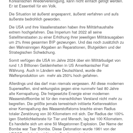
Koreanischen Wiedervereinigung, kann nicht einfach getilgt werden.
Er ist Essentiell für ein Volk.
Die Situation ist äußerst angespannt, äußerst verfahren und aufs
äußerste bedrohlich geworden.
Die USA und ihre Vasallenstaaten haben ihre Militärhaushalte
extrem hochgefahren. Das Imperium hat 2022 all seine
Satellitenstaaten zu einer Erhöhung ihrer jeweiligen Militärausgaben
um 2% ihres gesamten BIP gezwungen. Und das noch zusätzlich zu
den Wahnsinnigen Abgaben an Reparationen, Blutgeldern und der
Strategischen Schwächung.
Somit verfügen die USA im Jahre 2024 über ein Militärbudget von
rund 1,5 Billionen Geldeinheiten in US Amerikanischer Fiat
Währung. Auch in Ländern wie Deutschland, wurde die
Waffenproduktion um mehr als 250% hoch gefahren.
Allerdings und das darf man niemals vergessen. All diese modernen
Superwaffen, sind wirkungslos gegen eine nunmehr fast 80 Jahre
alte Kernspaltung. Die freigesetzte Energie einer modernen
Wasserstoffbombe ist für den menschlichen Verstand nicht mehr zu
begreifen. Die größte jemals terrestrisch initiierte Kettenreaktion
einer Kernspaltung des Wasserstoffatoms brachte einen Radius
totaler Zerstörung von 30 Kilometern mit sich. Der Radius der 100%
igen Sterblichkeitsrate für Tier und Mensch, lag bei 100 Kilometern.
Es handelte sich um eine 50 Megatonnen Explosion. Der Name der
Bombe war Tsar Bomba. Diese Detonation wurde 1961 von der