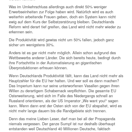
Was im Umkehrschluss allerdings auch direkt 50% weniger
Erwerbseinheiten zur Folge haben wird. Natürlich wird es auch
weiterhin arbeitende Frauen geben, doch ein System kann nicht
ewig auf dem Kurs der Selbstzerstörung bleiben. Deutschlands
Reform wird derart tief greifen, das Land wird nicht mehr wieder zu
erkennen sein.
Die Produktivität wird gewiss nicht um 50% fallen, jedoch ganz
sicher um wenigstens 30%.
Anders ist es gar nicht mehr möglich. Allein schon aufgrund des
Wettbewerbs anderer Länder. Die sich bereits heute, bedingt durch
ihre Fortschritte in der Automatisierung an gigantischen
Überproduktionen erfreuen können.
Wenn Deutschlands Produktivität fällt, kann das Land nicht mehr als
Hauptzahler für die EU her halten. Und wer soll es dann machen?
Das Imperium kann nur seine unterworfenen Vasallen gegen ihren
Willen zu derartigem Schabernack verpflichten. Die gesamte EU
Osterweiterung, wird sich im Falle des Niedergangs schnell an
Russland orientieren, als der US Imperator „We want you!“ sagen
kann. Wenn dann erst der Osten sich von der EU abspaltet, wird es
nicht mehr lange dauern bis die Randgebiete sich trennen.
Denn das meine Lieben Leser, darf man bei all der Propaganda
niemals vergessen. Der ganze Sumpf ist nur deshalb überhaupt
entstanden weil Deutschland 40 Millionen Deutsche, faktisch