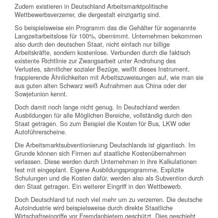
Zudem existieren in Deutschland Arbeitsmarktpolitische
Wettbewerbsverzerrer, die dergestalt einzigartig sind.
So beispielsweise ein Programm das die Gehälter für sogenannte
Langzeitarbeitslose für 100%, übernimmt. Unternehmen bekommen
also durch den deutschen Staat, nicht einfach nur billige
Arbeitskräfte, sondern kostenlose. Verbunden durch die faktisch
existente Richtlinie zur Zwangsarbeit unter Androhung des
Verlustes, sämtlicher sozialer Bezüge, weißt dieses Instrument,
frappierende Ähnlichkeiten mit Arbeitszuweisungen auf, wie man sie
aus guten alten Schwarz weiß Aufnahmen aus China oder der
Sowjetunion kennt.
Doch damit noch lange nicht genug. In Deutschland werden
Ausbildungen für alle Möglichen Bereiche, vollständig durch den
Staat getragen. So zum Beispiel die Kosten für Bus, LKW oder
Autoführerscheine.
Die Arbeitsmarktsubventionierung Deutschlands ist gigantisch. Im
Grunde können sich Firmen auf staatliche Kostenübernahmen
verlassen. Diese werden durch Unternehmen in ihre Kalkulationen
fest mit eingeplant. Eigene Ausbildungsprogramme, Explizite
Schulungen und die Kosten dafür, werden also als Subvention durch
den Staat getragen. Ein weiterer Eingriff in den Wettbewerb.
Doch Deutschland tut noch viel mehr um zu verzerren. Die deutsche
Autoindustrie wird beispielsweise durch direkte Staatliche
Wirtschaftseingriffe vor Fremdanbietern geschützt. Dies geschieht