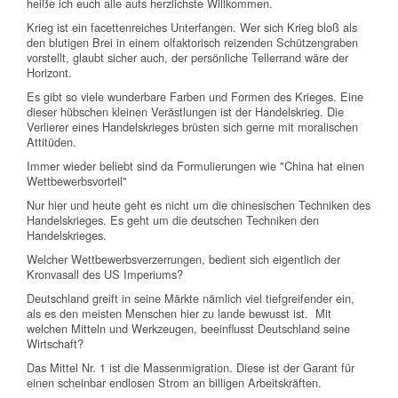
heiße ich euch alle aufs herzlichste Willkommen.
Krieg ist ein facettenreiches Unterfangen. Wer sich Krieg bloß als
den blutigen Brei in einem olfaktorisch reizenden Schützengraben
vorstellt, glaubt sicher auch, der persönliche Tellerrand wäre der
Horizont.
Es gibt so viele wunderbare Farben und Formen des Krieges. Eine
dieser hübschen kleinen Verästlungen ist der Handelskrieg. Die
Verlierer eines Handelskrieges brüsten sich gerne mit moralischen
Attitüden.
Immer wieder beliebt sind da Formulierungen wie "China hat einen
Wettbewerbsvorteil"
Nur hier und heute geht es nicht um die chinesischen Techniken des
Handelskrieges. Es geht um die deutschen Techniken den
Handelskrieges.
Welcher Wettbewerbsverzerrungen, bedient sich eigentlich der
Kronvasall des US Imperiums?
Deutschland greift in seine Märkte nämlich viel tiefgreifender ein,
als es den meisten Menschen hier zu lande bewusst ist. Mit
welchen Mitteln und Werkzeugen, beeinflusst Deutschland seine
Wirtschaft?
Das Mittel Nr. 1 ist die Massenmigration. Diese ist der Garant für
einen scheinbar endlosen Strom an billigen Arbeitskräften.