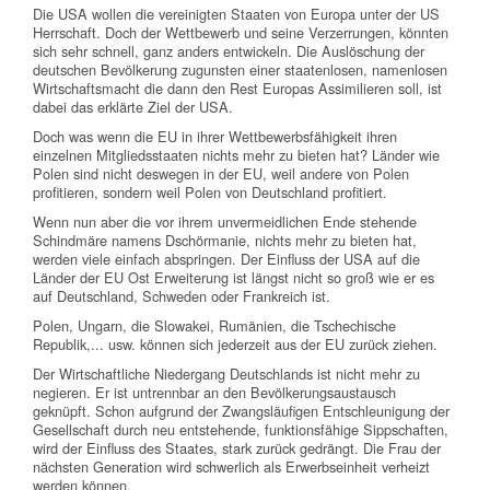
Die USA wollen die vereinigten Staaten von Europa unter der US
Herrschaft. Doch der Wettbewerb und seine Verzerrungen, könnten
sich sehr schnell, ganz anders entwickeln. Die Auslöschung der
deutschen Bevölkerung zugunsten einer staatenlosen, namenlosen
Wirtschaftsmacht die dann den Rest Europas Assimilieren soll, ist
dabei das erklärte Ziel der USA.
Doch was wenn die EU in ihrer Wettbewerbsfähigkeit ihren
einzelnen Mitgliedsstaaten nichts mehr zu bieten hat? Länder wie
Polen sind nicht deswegen in der EU, weil andere von Polen
profitieren, sondern weil Polen von Deutschland profitiert.
Wenn nun aber die vor ihrem unvermeidlichen Ende stehende
Schindmäre namens Dschörmanie, nichts mehr zu bieten hat,
werden viele einfach abspringen. Der Einfluss der USA auf die
Länder der EU Ost Erweiterung ist längst nicht so groß wie er es
auf Deutschland, Schweden oder Frankreich ist.
Polen, Ungarn, die Slowakei, Rumänien, die Tschechische
Republik,... usw. können sich jederzeit aus der EU zurück ziehen.
Der Wirtschaftliche Niedergang Deutschlands ist nicht mehr zu
negieren. Er ist untrennbar an den Bevölkerungsaustausch
geknüpft. Schon aufgrund der Zwangsläufigen Entschleunigung der
Gesellschaft durch neu entstehende, funktionsfähige Sippschaften,
wird der Einfluss des Staates, stark zurück gedrängt. Die Frau der
nächsten Generation wird schwerlich als Erwerbseinheit verheizt
werden können.