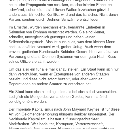
heimische Propaganda von schicken, mechanisierten Einheiten
schwärmt, sehen die tatsächlichen Waffen inzwischen gänzlich
anders aus. Ein echter Konflikt, wird und das ist sicher. Nicht durch
Panzer, sondern durch Drohnen Schwärme entschieden.
Im Ernstfall, würden mechanisierte, bemannte Einheiten in
Sekunden von Drohnen vernichtet werden. Sie sind kleiner,
schneller, unvergleichlich günstiger und haben keinen
Selbsterhaltungstrieb. Also ist auch alles, was dem kleinen Mann
noch zu erzählen versucht wird, grober Unfug. Auch wenn dem
braven, gedienten Bundeswehr Soldaten Geschichten von ablativer
Panzerung und anti Drohnen Systemen vor dem gute Nacht Kuss
seines Offiziers erzählt werden.
Um das also ein für alle mal klar zu stellen. Ein Staat kann sich nur
dann verschulden, wenn er Erzeugnisse von anderen Staaten
bezieht und diese nicht sofort bezahlt, oder aber wenn er
Reparationen an andere Staaten zu entrichten hat.
Ein Staat kann sich allerdings niemals bei sich selbst verschulden.
Lediglich die Menge des vorhandenen Geldes, kann natürlich
beliebig erhöht werden.
Der Imperiale Kapitalismus nach John Maynard Keynes ist für diese
Art von Geldmengenerhöhung übrigens denkbar ungeeignet. Der
Neoliberale Kapitalismus basiert auf uneingeschränkter
Marktfreiheit. Was bedeutet, Korruption, Vetternwirtschaft,
Misswirtschaft, Veruntreuung, Hinterziehung, sind erwünscht und