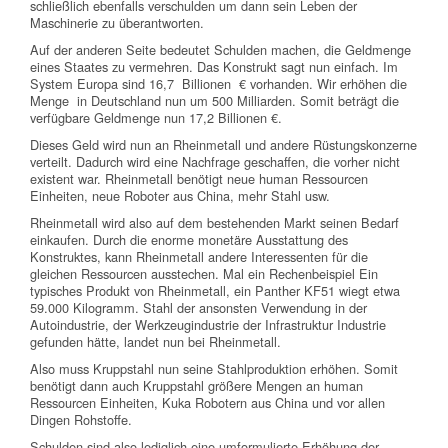
schließlich ebenfalls verschulden um dann sein Leben der
Maschinerie zu überantworten.
Auf der anderen Seite bedeutet Schulden machen, die Geldmenge
eines Staates zu vermehren. Das Konstrukt sagt nun einfach. Im
System Europa sind 16,7 Billionen € vorhanden. Wir erhöhen die
Menge in Deutschland nun um 500 Milliarden. Somit beträgt die
verfügbare Geldmenge nun 17,2 Billionen €.
Dieses Geld wird nun an Rheinmetall und andere Rüstungskonzerne
verteilt. Dadurch wird eine Nachfrage geschaffen, die vorher nicht
existent war. Rheinmetall benötigt neue human Ressourcen
Einheiten, neue Roboter aus China, mehr Stahl usw.
Rheinmetall wird also auf dem bestehenden Markt seinen Bedarf
einkaufen. Durch die enorme monetäre Ausstattung des
Konstruktes, kann Rheinmetall andere Interessenten für die
gleichen Ressourcen ausstechen. Mal ein Rechenbeispiel Ein
typisches Produkt von Rheinmetall, ein Panther KF51 wiegt etwa
59.000 Kilogramm. Stahl der ansonsten Verwendung in der
Autoindustrie, der Werkzeugindustrie der Infrastruktur Industrie
gefunden hätte, landet nun bei Rheinmetall.
Also muss Kruppstahl nun seine Stahlproduktion erhöhen. Somit
benötigt dann auch Kruppstahl größere Mengen an human
Ressourcen Einheiten, Kuka Robotern aus China und vor allen
Dingen Rohstoffe.
Schulden sind also lediglich eine umformulierte Erhöhung der