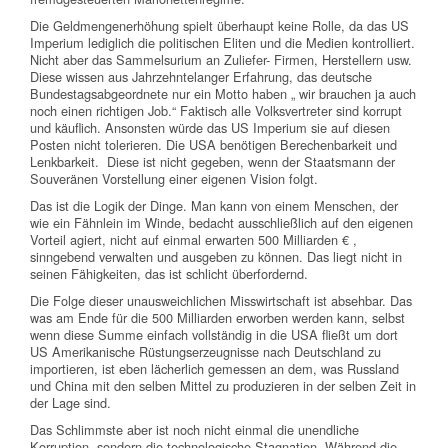
Die Geldmengenerhöhung spielt überhaupt keine Rolle, da das US
Imperium lediglich die politischen Eliten und die Medien kontrolliert.
Nicht aber das Sammelsurium an Zuliefer- Firmen, Herstellern usw.
Diese wissen aus Jahrzehntelanger Erfahrung, das deutsche
Bundestagsabgeordnete nur ein Motto haben „ wir brauchen ja auch
noch einen richtigen Job.“ Faktisch alle Volksvertreter sind korrupt
und käuflich. Ansonsten würde das US Imperium sie auf diesen
Posten nicht tolerieren. Die USA benötigen Berechenbarkeit und
Lenkbarkeit. Diese ist nicht gegeben, wenn der Staatsmann der
Souveränen Vorstellung einer eigenen Vision folgt.
Das ist die Logik der Dinge. Man kann von einem Menschen, der
wie ein Fähnlein im Winde, bedacht ausschließlich auf den eigenen
Vorteil agiert, nicht auf einmal erwarten 500 Milliarden € ,
sinngebend verwalten und ausgeben zu können. Das liegt nicht in
seinen Fähigkeiten, das ist schlicht überfordernd.
Die Folge dieser unausweichlichen Misswirtschaft ist absehbar. Das
was am Ende für die 500 Milliarden erworben werden kann, selbst
wenn diese Summe einfach vollständig in die USA fließt um dort
US Amerikanische Rüstungserzeugnisse nach Deutschland zu
importieren, ist eben lächerlich gemessen an dem, was Russland
und China mit den selben Mittel zu produzieren in der selben Zeit in
der Lage sind.
Das Schlimmste aber ist noch nicht einmal die unendliche
Korruption, sondern die technologische Stagnation. Während die