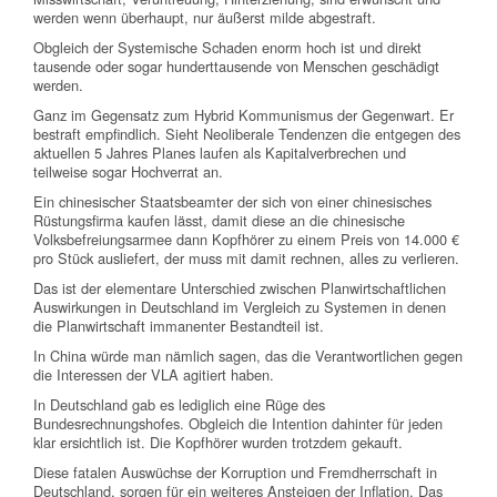
werden wenn überhaupt, nur äußerst milde abgestraft.
Obgleich der Systemische Schaden enorm hoch ist und direkt
tausende oder sogar hunderttausende von Menschen geschädigt
werden.
Ganz im Gegensatz zum Hybrid Kommunismus der Gegenwart. Er
bestraft empfindlich. Sieht Neoliberale Tendenzen die entgegen des
aktuellen 5 Jahres Planes laufen als Kapitalverbrechen und
teilweise sogar Hochverrat an.
Ein chinesischer Staatsbeamter der sich von einer chinesisches
Rüstungsfirma kaufen lässt, damit diese an die chinesische
Volksbefreiungsarmee dann Kopfhörer zu einem Preis von 14.000 €
pro Stück ausliefert, der muss mit damit rechnen, alles zu verlieren.
Das ist der elementare Unterschied zwischen Planwirtschaftlichen
Auswirkungen in Deutschland im Vergleich zu Systemen in denen
die Planwirtschaft immanenter Bestandteil ist.
In China würde man nämlich sagen, das die Verantwortlichen gegen
die Interessen der VLA agitiert haben.
In Deutschland gab es lediglich eine Rüge des
Bundesrechnungshofes. Obgleich die Intention dahinter für jeden
klar ersichtlich ist. Die Kopfhörer wurden trotzdem gekauft.
Diese fatalen Auswüchse der Korruption und Fremdherrschaft in
Deutschland, sorgen für ein weiteres Ansteigen der Inflation. Das