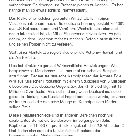
vorhandenen Geldmenge um Prozesse planen zu können. Früher
nannte man so etwas schlicht Planwirtschaft.
Das Risiko einer solchen geplanten Wirtschaft, ist in einem
Vasallenstaat, enorm noch. Die deutsche Führung besteht zu 100%
aus US Kollaborateuren und Verrätern. Weshalb auch niemand
daran interessiert ist, die Mittel Sinngebend einzusetzen. Es geht
darum, es dem Hegemon recht zu machen. Befehle auszuführen
und seinen Posten nicht zu verlieren.
Statt einer Meritokratie regiert also eher die Vetternwirtschaft und
die Aristokratie.
Dies hat direkte Folgen auf Wirtschaftliche Entwicklungen. Wie
beispielsweise Mondpreise. Um hier mal ein schönes Beispiel
anzuführen. Der neuste russische Kampfpanzer, der Armata T-14
wird aus russischer Produktion mit einem Stückpreis von 5 Millionen
€ beworben. Das deutsche Gegenstück der KF 51, schlägt mit 15
Millionen € zu Buche. Also selbst dann, wenn Deutschland seine
gesamte Rüstung aus Russland importieren lassen würde, bekämen
wir immer noch die dreifache Menge an Kampfpanzern für den
selben Preis.
Diese Preisunterschiede sind in anderen Bereichen noch viel
exorbitanter. So hat die Bundeswehr im vergangenen Jahr,
Kopfhörer für 14.000 € , pro Stück eingekauft. Für 2,8 Milliarden €.
Dort finden sich dann die tatsächlichen Probleme der
fremdgesteuerten Marionettenregime.