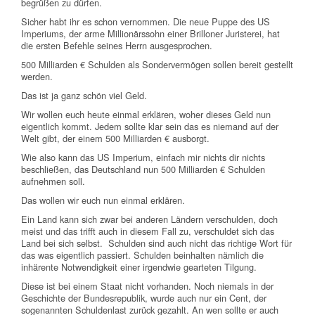
begrüßen zu dürfen.
Sicher habt ihr es schon vernommen. Die neue Puppe des US
Imperiums, der arme Millionärssohn einer Brilloner Juristerei, hat
die ersten Befehle seines Herrn ausgesprochen.
500 Milliarden € Schulden als Sondervermögen sollen bereit gestellt
werden.
Das ist ja ganz schön viel Geld.
Wir wollen euch heute einmal erklären, woher dieses Geld nun
eigentlich kommt. Jedem sollte klar sein das es niemand auf der
Welt gibt, der einem 500 Milliarden € ausborgt.
Wie also kann das US Imperium, einfach mir nichts dir nichts
beschließen, das Deutschland nun 500 Milliarden € Schulden
aufnehmen soll.
Das wollen wir euch nun einmal erklären.
Ein Land kann sich zwar bei anderen Ländern verschulden, doch
meist und das trifft auch in diesem Fall zu, verschuldet sich das
Land bei sich selbst. Schulden sind auch nicht das richtige Wort für
das was eigentlich passiert. Schulden beinhalten nämlich die
inhärente Notwendigkeit einer irgendwie gearteten Tilgung.
Diese ist bei einem Staat nicht vorhanden. Noch niemals in der
Geschichte der Bundesrepublik, wurde auch nur ein Cent, der
sogenannten Schuldenlast zurück gezahlt. An wen sollte er auch