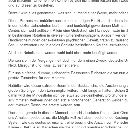
auch machen!" Unternehmen können es sich nicht mehr leisten nach Le
und auf diesen zu bestehen.
Derzeit wird alles genommen, was sich in irgend einer Weise, mehr oder mi
Dieser Prozess hat natürlich auch einen sofortigen Effekt auf die deutsc
in den letzten Jahrzehnten berühmt und berüchtigt gewordenen Maßnah
Center, sich wohl auflösen. Allein eine Großstadt wie Hannover hatte i
in beständiger Rotation in diversen Umerziehungslagern. Akademiker der
Randerscheinungen der exekutiven psychischen Gewalt, traten zu tausen
Schulungszentren und in endlos Schleife befindlichen Kaufhaussimulation
All diese Nebelkerzen werden wohl bald nicht mehr benötigt werden.
Dienten sie in der Vergangenheit doch nur dem einen Zweck, deutsche Ur
Neid, Missgunst und Hass, zu zementieren.
Für uns einfache, dumme, unbedarfte Ressourcen Einheiten die wir nun ei
positiv. Zumindest für den Moment.
Natürlich wird dieser extreme Boom in der Baubranche, die Ausdehnung de
großen Sprünge in den Lohnmöglichkeiten, nicht lange anhalten. Schon 2
dahin wird der Mindestlohn sich bei etwa 20 Geldeinheiten, pro Stunde e
schlimmsten Verheerungen der jetzt einbrechenden Generation werden du
der invasiven Ressource ersetzt worden sein.
Doch jetzt gerade in diesem Moment, herscht absolutes Chaos. Und Chaos i
uns Ameisen bedeutet es, die Möglichkeit zu haben, bestehende Kasteng
System wie das deutsche, erschafft eine beachtliche Anzahl von Mensche
Kruger -Effekt. Also Menschen welche aufgrund grandioser Schwäche un