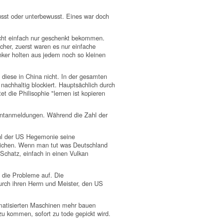
sst oder unterbewusst. Eines war doch
ht einfach nur geschenkt bekommen.
cher, zuerst waren es nur einfache
ker holten aus jedem noch so kleinen
 diese in China nicht. In der gesamten
chhaltig blockiert. Hauptsächlich durch
t die Philisophie "lernen ist kopieren
tentanmeldungen. Während die Zahl der
l der US Hegemonie seine
aulichen. Wenn man tut was Deutschland
chatz, einfach in einen Vulkan
h die Probleme auf. Die
rch ihren Herrn und Meister, den US
omatisierten Maschinen mehr bauen
 kommen, sofort zu tode gepickt wird.