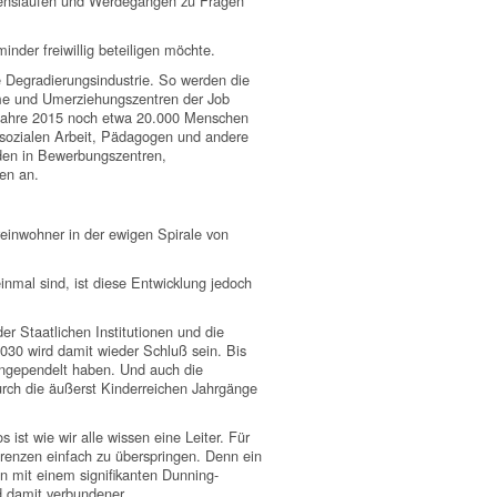
bensläufen und Werdegängen zu Fragen
nder freiwillig beteiligen möchte.
he Degradierungsindustrie. So werden die
me und Umerziehungszentren der Job
m Jahre 2015 noch etwa 20.000 Menschen
 sozialen Arbeit, Pädagogen und andere
den in Bewerbungszentren,
en an.
einwohner in der ewigen Spirale von
nmal sind, ist diese Entwicklung jedoch
r Staatlichen Institutionen und die
030 wird damit wieder Schluß sein. Bis
ingependelt haben. Und auch die
rch die äußerst Kinderreichen Jahrgänge
st wie wir alle wissen eine Leiter. Für
renzen einfach zu überspringen. Denn ein
n mit einem signifikanten Dunning-
d damit verbundener