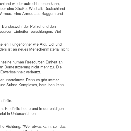
chland wieder aufrecht stehen kann,
ber eine Straße. Weshalb Deutschland
ne Armee. Eine Armee aus Baggern und
r Bundeswehr der Polizei und den
urcen Einheiten verschlungen. Viel
ellen Hungerlöhner wie Aldi, Lidl und
ders ist an neues Menschenmaterial nicht
inzelne human Ressourcen Einheit an
man Domestizierung nicht mehr zu. Die
Erwerbseinheit verheitzt.
er unatraktiver. Denn es gibt immer
d und Sühne Komplexes, berauben kann.
 dürfte.
n. Es dürfte heute und in der baldigen
ial in Unterschichten
he Richtung. "Wer etwas kann, soll das