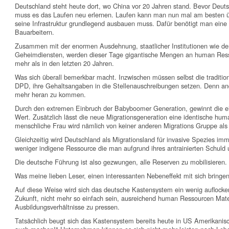
Deutschland steht heute dort, wo China vor 20 Jahren stand. Bevor Deuts
muss es das Laufen neu erlernen. Laufen kann man nun mal am besten ü
seine Infrastruktur grundlegend ausbauen muss. Dafür benötigt man ei
Bauarbeitern.
Zusammen mit der enormen Ausdehnung, staatlicher Institutionen wie de
Geheimdiensten, werden dieser Tage gigantische Mengen an human Resso
mehr als in den letzten 20 Jahren.
Was sich überall bemerkbar macht. Inzwischen müssen selbst die tradition
DPD, ihre Gehaltsangaben in die Stellenauschreibungen setzen. Denn an
mehr heran zu kommen.
Durch den extremen Einbruch der Babyboomer Generation, gewinnt die e
Wert. Zusätzlich lässt die neue Migrationsgeneration eine identische hu
menschliche Frau wird nämlich von keiner anderen Migrations Gruppe als 
Gleichzeitig wird Deutschland als Migrationsland für invasive Spezies imm
weniger indigene Ressource die man aufgrund ihres antrainierten Schul
Die deutsche Führung ist also gezwungen, alle Reserven zu mobilisieren.
Was meine lieben Leser, einen interessanten Nebeneffekt mit sich bringen
Auf diese Weise wird sich das deutsche Kastensystem ein wenig auflocker
Zukunft, nicht mehr so einfach sein, ausreichend human Ressourcen Mater
Ausbildungsverhältnisse zu pressen.
Tatsächlich beugt sich das Kastensystem bereits heute in US Amerikanisc