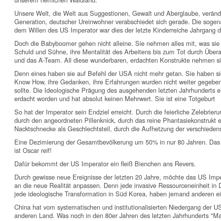
Unsere Welt, die Welt aus Suggestionen, Gewalt und Aberglaube, veränder
Generation, deutscher Ureinwohner verabschiedet sich gerade. Die sog
dem Willen des US Imperator war dies der letzte Kinderreiche Jahrgang d
Doch die Babyboomer gehen nicht alleine. Sie nehmen alles mit, was si
Schuld und Sühne, ihre Mentalität des Arbeitens bis zum Tot durch Über
und das A-Team. All diese wunderbaren, erdachten Konstrukte nehmen sie 
Denn eines haben sie auf Befehl der USA nicht mehr getan. Sie haben sic
Know How, ihre Gedanken, ihre Erfahrungen wurden nicht weiter gegebe
sollte. Die Ideologische Prägung des ausgehenden letzten Jahrhunderts e
erdacht worden und hat absolut keinen Mehrwert. Sie ist eine Totgeburt
So hat der Imperator sein Endziel erreicht. Durch die feierliche Zelebrie
durch den angeordneten Pillenknick, durch das reine Phantasiekonstrukt
Nacktschnecke als Geschlechtsteil, durch die Aufhetzung der verschiede
Eine Dezimierung der Gesamtbevölkerung um 50% in nur 80 Jahren. Das 
ist Oscar reif!
Dafür bekommt der US Imperator ein fleiß Bienchen ans Revers.
Durch gewisse neue Ereignisse der letzten 20 Jahre, möchte das US Impe
an die neue Realität anpassen. Denn jede invasive Ressourceneinheit in 
jede ideologische Transformation in Süd Korea, haben jemand anderen ei
China hat vom systematischen und institutionalisierten Niedergang der US 
anderen Land. Was noch in den 80er Jahren des letzten Jahrhunderts "Ma