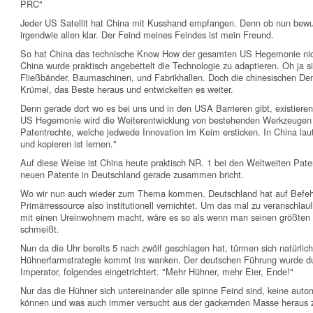
PRC"
Jeder US Satellit hat China mit Kusshand empfangen. Denn ob nun bewu
irgendwie allen klar. Der Feind meines Feindes ist mein Freund.
So hat China das technische Know How der gesamten US Hegemonie nic
China wurde praktisch angebettelt die Technologie zu adaptieren. Oh ja si
Fließbänder, Baumaschinen, und Fabrikhallen. Doch die chinesischen Den
Krümel, das Beste heraus und entwickelten es weiter.
Denn gerade dort wo es bei uns und in den USA Barrieren gibt, existieren
US Hegemonie wird die Weiterentwicklung von bestehenden Werkzeugen na
Patentrechte, welche jedwede Innovation im Keim ersticken. In China laute
und kopieren ist lernen."
Auf diese Weise ist China heute praktisch NR. 1 bei den Weltweiten Pa
neuen Patente in Deutschland gerade zusammen bricht.
Wo wir nun auch wieder zum Thema kommen. Deutschland hat auf Befeh
Primärressource also institutionell vernichtet. Um das mal zu veranschl
mit einen Ureinwohnern macht, wäre es so als wenn man seinen größten S
schmeißt.
Nun da die Uhr bereits 5 nach zwölf geschlagen hat, türmen sich natürlic
Hühnerfarmstrategie kommt ins wanken. Der deutschen Führung wurde du
Imperator, folgendes eingetrichtert. "Mehr Hühner, mehr Eier, Ende!"
Nur das die Hühner sich untereinander alle spinne Feind sind, keine aut
können und was auch immer versucht aus der gackernden Masse heraus zu