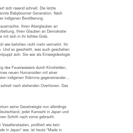
t sich rasend schnell. Die letzte
enannte Babyboomer Generation. Nach
er indigenen Bevölkerung.
e ausmachte. Ihren Aberglauben an
arbeitung, Ihren Glauben an Demokratie
mit sich in ihr kühles Grab.
h wie befohlen nicht mehr vermehrt. Ihr
n. Und so geschieht, was auch geschehen
ntpuppt sich. Sie war als Einwegideologie
rung des Feuerwassers durch Kinohelden,
 eines neuen Humanoiden mit einer
nsten indigenen Stämme gegeneinander....
schreit nach stehenden Overtionen. Das
rium seine Geostrategie nun allerdings
Deutschland, jeder Karoschi in Japan und
nen Schritt nach vorne gebracht.
Vasallenstaaten, profitiert wie kein
de in Japan" war, ist heute "Made in