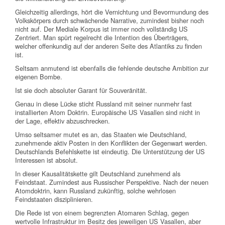
Gleichzeitig allerdings, hört die Vernichtung und Bevormundung des
Volkskörpers durch schwächende Narrative, zumindest bisher noch
nicht auf. Der Mediale Korpus ist immer noch vollständig US
Zentriert. Man spürt regelrecht die Intention des Überträgers,
welcher offenkundig auf der anderen Seite des Atlantiks zu finden
ist.
Seltsam anmutend ist ebenfalls die fehlende deutsche Ambition zur
eigenen Bombe.
Ist sie doch absoluter Garant für Souveränität.
Genau in diese Lücke sticht Russland mit seiner nunmehr fast
installierten Atom Doktrin. Europäische US Vasallen sind nicht in
der Lage, effektiv abzuschrecken.
Umso seltsamer mutet es an, das Staaten wie Deutschland,
zunehmende aktiv Posten in den Konflikten der Gegenwart werden.
Deutschlands Befehlskette ist eindeutig. Die Unterstützung der US
Interessen ist absolut.
In dieser Kausalitätskette gilt Deutschland zunehmend als
Feindstaat. Zumindest aus Russischer Perspektive. Nach der neuen
Atomdoktrin, kann Russland zukünftig, solche wehrlosen
Feindstaaten disziplinieren.
Die Rede ist von einem begrenzten Atomaren Schlag, gegen
wertvolle Infrastruktur im Besitz des jeweiligen US Vasallen, aber