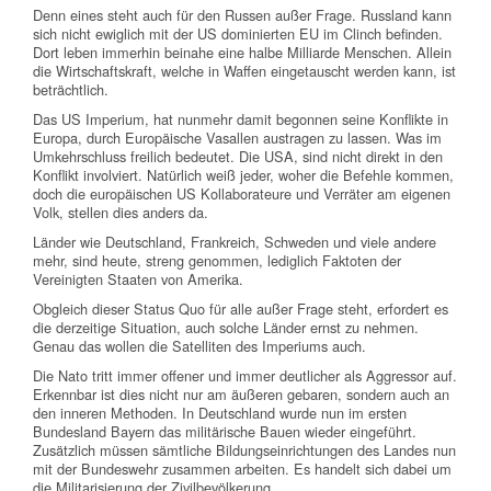
Denn eines steht auch für den Russen außer Frage. Russland kann
sich nicht ewiglich mit der US dominierten EU im Clinch befinden.
Dort leben immerhin beinahe eine halbe Milliarde Menschen. Allein
die Wirtschaftskraft, welche in Waffen eingetauscht werden kann, ist
beträchtlich.
Das US Imperium, hat nunmehr damit begonnen seine Konflikte in
Europa, durch Europäische Vasallen austragen zu lassen. Was im
Umkehrschluss freilich bedeutet. Die USA, sind nicht direkt in den
Konflikt involviert. Natürlich weiß jeder, woher die Befehle kommen,
doch die europäischen US Kollaborateure und Verräter am eigenen
Volk, stellen dies anders da.
Länder wie Deutschland, Frankreich, Schweden und viele andere
mehr, sind heute, streng genommen, lediglich Faktoten der
Vereinigten Staaten von Amerika.
Obgleich dieser Status Quo für alle außer Frage steht, erfordert es
die derzeitige Situation, auch solche Länder ernst zu nehmen.
Genau das wollen die Satelliten des Imperiums auch.
Die Nato tritt immer offener und immer deutlicher als Aggressor auf.
Erkennbar ist dies nicht nur am äußeren gebaren, sondern auch an
den inneren Methoden. In Deutschland wurde nun im ersten
Bundesland Bayern das militärische Bauen wieder eingeführt.
Zusätzlich müssen sämtliche Bildungseinrichtungen des Landes nun
mit der Bundeswehr zusammen arbeiten. Es handelt sich dabei um
die Militarisierung der Zivilbevölkerung.