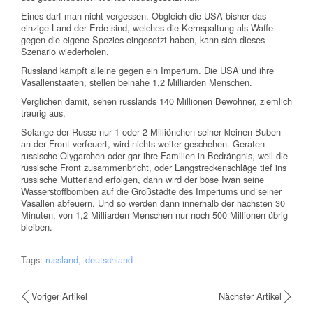
Eines darf man nicht vergessen. Obgleich die USA bisher das
einzige Land der Erde sind, welches die Kernspaltung als Waffe
gegen die eigene Spezies eingesetzt haben, kann sich dieses
Szenario wiederholen.
Russland kämpft alleine gegen ein Imperium. Die USA und ihre
Vasallenstaaten, stellen beinahe 1,2 Milliarden Menschen.
Verglichen damit, sehen russlands 140 Millionen Bewohner, ziemlich
traurig aus.
Solange der Russe nur 1 oder 2 Milliönchen seiner kleinen Buben
an der Front verfeuert, wird nichts weiter geschehen. Geraten
russische Olygarchen oder gar ihre Familien in Bedrängnis, weil die
russische Front zusammenbricht, oder Langstreckenschläge tief ins
russische Mutterland erfolgen, dann wird der böse Iwan seine
Wasserstoffbomben auf die Großstädte des Imperiums und seiner
Vasallen abfeuern. Und so werden dann innerhalb der nächsten 30
Minuten, von 1,2 Milliarden Menschen nur noch 500 Millionen übrig
bleiben.
Tags:
russland
deutschland
Voriger Artikel
Nächster Artikel