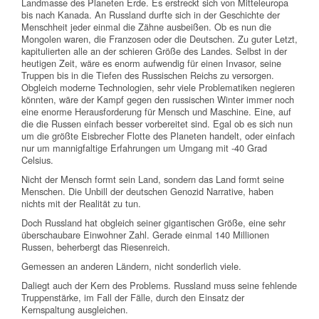
Landmasse des Planeten Erde. Es erstreckt sich von Mitteleuropa
bis nach Kanada. An Russland durfte sich in der Geschichte der
Menschheit jeder einmal die Zähne ausbeißen. Ob es nun die
Mongolen waren, die Franzosen oder die Deutschen. Zu guter Letzt,
kapitulierten alle an der schieren Größe des Landes. Selbst in der
heutigen Zeit, wäre es enorm aufwendig für einen Invasor, seine
Truppen bis in die Tiefen des Russischen Reichs zu versorgen.
Obgleich moderne Technologien, sehr viele Problematiken negieren
könnten, wäre der Kampf gegen den russischen Winter immer noch
eine enorme Herausforderung für Mensch und Maschine. Eine, auf
die die Russen einfach besser vorbereitet sind. Egal ob es sich nun
um die größte Eisbrecher Flotte des Planeten handelt, oder einfach
nur um mannigfaltige Erfahrungen um Umgang mit -40 Grad
Celsius.
Nicht der Mensch formt sein Land, sondern das Land formt seine
Menschen. Die Unbill der deutschen Genozid Narrative, haben
nichts mit der Realität zu tun.
Doch Russland hat obgleich seiner gigantischen Größe, eine sehr
überschaubare Einwohner Zahl. Gerade einmal 140 Millionen
Russen, beherbergt das Riesenreich.
Gemessen an anderen Ländern, nicht sonderlich viele.
Daliegt auch der Kern des Problems. Russland muss seine fehlende
Truppenstärke, im Fall der Fälle, durch den Einsatz der
Kernspaltung ausgleichen.