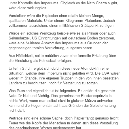
unter Kontrolle des Imperiums. Obgleich es die Nato Charta 5 gibt,
wäre diese wirkungslos.
Vorstellbar wäre die Explosion einer relativ kleinen Menge,
spaltbaren Materials. Unter einem Kilogramm Plutonium. Jedoch
vollkommen ausreichen, einen militärischen Stützpunkt zu tilgen.
Würde ein solches Werkzeug beispielsweise als Primär oder auch
Sekundärziel, US Einrichtungen auf deutschem Boden zerstören,
wäre eine Nukleare Antwort des Imperiums aus Gründen der
gegenseitigen totalen Vernichtung, ausgeschlossen.
Aus Höflichkeit, sollte natürlich zuvor eine formelle Erklärung über
die Einstufung als Feindstaat erfolgen.
Unterm Strich, ergibt sich durch diese neue Atomdoktrin eine
Situation, welche dem Imperium nicht gefallen wird. Die USA wären
weder im Stande, ihre eigenen Truppen in den von ihnen besetzten
Ländern zu beschützen, noch für Vergeltung zu sorgen.
Was Russland eigentlich tut ist folgendes. Es erklärt die gesamte
Nato für Null und Nichtig. Das gemeinsame Einstandsprinzip ist
nichts Wert, wenn man selbst nicht in gleicher Münze antworten
kann und die Hegemonialmacht aus Gründen der Selbsterhaltung
nicht darf.
Verträge sind eine schöne Sache, doch Papier fängt genauso leicht
Feuer wie die Köpfe der Menschen in denen sich diese Vorstellung
des geschriebenen Wortes niedergesetzt hat.