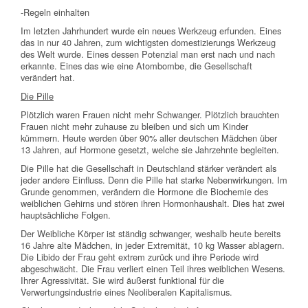
-Regeln einhalten
Im letzten Jahrhundert wurde ein neues Werkzeug erfunden. Eines
das in nur 40 Jahren, zum wichtigsten domestizierungs Werkzeug
des Welt wurde. Eines dessen Potenzial man erst nach und nach
erkannte. Eines das wie eine Atombombe, die Gesellschaft
verändert hat.
Die Pille
Plötzlich waren Frauen nicht mehr Schwanger. Plötzlich brauchten
Frauen nicht mehr zuhause zu bleiben und sich um Kinder
kümmern. Heute werden über 90% aller deutschen Mädchen über
13 Jahren, auf Hormone gesetzt, welche sie Jahrzehnte begleiten.
Die Pille hat die Gesellschaft in Deutschland stärker verändert als
jeder andere Einfluss. Denn die Pille hat starke Nebenwirkungen. Im
Grunde genommen, verändern die Hormone die Biochemie des
weiblichen Gehirns und stören ihren Hormonhaushalt. Dies hat zwei
hauptsächliche Folgen.
Der Weibliche Körper ist ständig schwanger, weshalb heute bereits
16 Jahre alte Mädchen, in jeder Extremität, 10 kg Wasser ablagern.
Die Libido der Frau geht extrem zurück und ihre Periode wird
abgeschwächt. Die Frau verliert einen Teil ihres weiblichen Wesens.
Ihrer Agressivität. Sie wird äußerst funktional für die
Verwertungsindustrie eines Neoliberalen Kapitalismus.