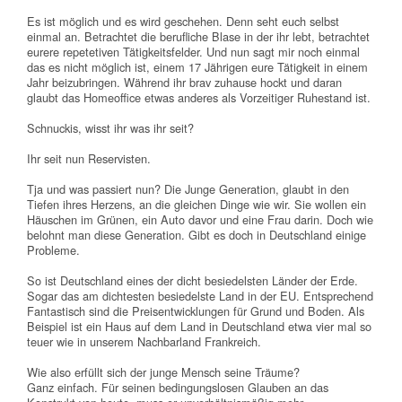
Es ist möglich und es wird geschehen. Denn seht euch selbst
einmal an. Betrachtet die berufliche Blase in der ihr lebt, betrachtet
eurere repetetiven Tätigkeitsfelder. Und nun sagt mir noch einmal
das es nicht möglich ist, einem 17 Jährigen eure Tätigkeit in einem
Jahr beizubringen. Während ihr brav zuhause hockt und daran
glaubt das Homeoffice etwas anderes als Vorzeitiger Ruhestand ist.
Schnuckis, wisst ihr was ihr seit?
Ihr seit nun Reservisten.
Tja und was passiert nun? Die Junge Generation, glaubt in den
Tiefen ihres Herzens, an die gleichen Dinge wie wir. Sie wollen ein
Häuschen im Grünen, ein Auto davor und eine Frau darin. Doch wie
belohnt man diese Generation. Gibt es doch in Deutschland einige
Probleme.
So ist Deutschland eines der dicht besiedelsten Länder der Erde.
Sogar das am dichtesten besiedelste Land in der EU. Entsprechend
Fantastisch sind die Preisentwicklungen für Grund und Boden. Als
Beispiel ist ein Haus auf dem Land in Deutschland etwa vier mal so
teuer wie in unserem Nachbarland Frankreich.
Wie also erfüllt sich der junge Mensch seine Träume?
Ganz einfach. Für seinen bedingungslosen Glauben an das