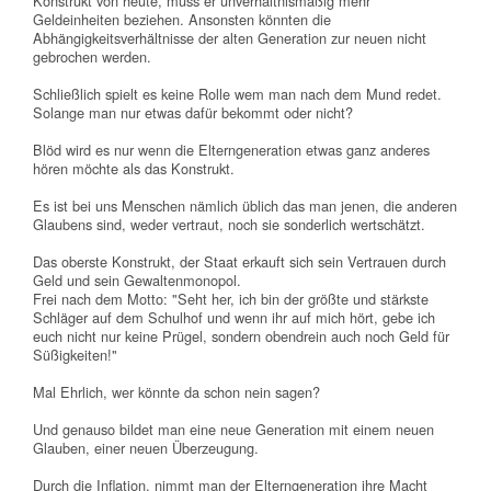
Konstrukt von heute, muss er unverhältnismäßig mehr
Geldeinheiten beziehen. Ansonsten könnten die
Abhängigkeitsverhältnisse der alten Generation zur neuen nicht
gebrochen werden.
Schließlich spielt es keine Rolle wem man nach dem Mund redet.
Solange man nur etwas dafür bekommt oder nicht?
Blöd wird es nur wenn die Elterngeneration etwas ganz anderes
hören möchte als das Konstrukt.
Es ist bei uns Menschen nämlich üblich das man jenen, die anderen
Glaubens sind, weder vertraut, noch sie sonderlich wertschätzt.
Das oberste Konstrukt, der Staat erkauft sich sein Vertrauen durch
Geld und sein Gewaltenmonopol.
Frei nach dem Motto: "Seht her, ich bin der größte und stärkste
Schläger auf dem Schulhof und wenn ihr auf mich hört, gebe ich
euch nicht nur keine Prügel, sondern obendrein auch noch Geld für
Süßigkeiten!"
Mal Ehrlich, wer könnte da schon nein sagen?
Und genauso bildet man eine neue Generation mit einem neuen
Glauben, einer neuen Überzeugung.
Durch die Inflation, nimmt man der Elterngeneration ihre Macht