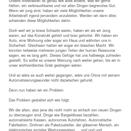
Unsere Arbeitskraft ist genau wie alles andere, was wir gerne
hätten, ein verbrauchbares und vor allen Dingen begrenztes Gut.
Wenn wir jung sind, haben wir viele Möglichkeiten unsere
Arbeitskraft irgend jemandem anzubieten. Werden wir dann älter,
schwinden diese Möglichkeiten dahin.
Doch weil wir ja brave Schaafe waren, haben wir als wir Jung
waren, auf das Konstrukt gehört und brav gehortet. Wir haben ein
Auto, eine Wohnung oder sogar ein Haus und wähnten uns in
Sicherheit. Gleichsam hatten wir sogar ein bisschen Macht. Wir
konnten teilweise mehreren jungen Teilen der human Ressource
sagen, wo es lang geht. Dieses Gefüge hat uns halbwegs zufrieden
gestellt. So sollte es unserer Meinung nach weiter gehen, bis wir in
unser wohlverdientes Grab gestiegen wären.
Und so wäre es auch weiter gegangen, wäre uns China mit seinem
Automatisierungswunder nicht dazwischen gefunkt.
Denn nun haben wir ein Problem.
Das Problem gestaltet sich wie folgt:
Wir die alten, also jene die nicht mehr so einfach von neuen Dingen
zu überzeugen sind. Dinge wie Bargeldloses bezahlen,
automatisierte Kassen, autonomes Autofahren, Automatische
Fabrikation, Drohnen als Paketzusteller, der gläserner Mensch, ein
elektronisches soziales Wertungssystem,... und und und.