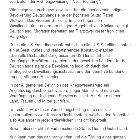
von Befehl der Richtungsweisung " Nach Richtung".
Wie einige von euch gewiss wissen, hat die überlebende indigene
Bevölkerung Deutschlands eine der höchsten Suizid Raten
Weltweit. Das Problem Suizid ist in allen Imperialen
Vasallenstaaten, enorm am steigen. Angeführt von Südkorea, folgt
Deutschland, Migrationsbereinigt auf Platz zwei dieser fröhlichen
Rangfolge.
Durch die US Fremdherrschaft hat sich in allen US Satellitenstaaten
ein äußerst krudes und realitätsfremdes Konstrukt etabliert.
Ebenfalls Bestandteil der grausamen US Herrschaft sind
rückgängige Bevölkerungszahlen in den besetzten Ländern. Im Fall
Deutschlands steigt die Bevölkerung lediglich durch den
strategischen Bevölkerungsaustausch und den damit verbundenen
Import, Millionen Ausländer.
In der Allgemeinen Definition des Kriegswesens wird ein
Angriffskrieg durch eine Invasion, junger Männer und durch die
Verdrängung der Indigenen Spezies definiert. Als Beute stehen
Land, Frauen und Mittel zur Wahl.
Unterstützt wird dieser Vernichtungsfeldzug durch ein klar
ausformuliertes zwei Klassen Rechtssystem, welches den Angreifer,
also Ausländer in jeder erdenklichen Hinsicht bevorteilt.
Soweit also der aktuell vorherrschende Status Quo in Deutschland.
Nun kann man das dahinschwinden und die Tilgung eines ganzen