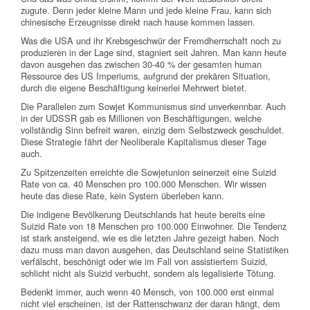
zugute. Denn jeder kleine Mann und jede kleine Frau, kann sich
chinesische Erzeugnisse direkt nach hause kommen lassen.
Was die USA und ihr Krebsgeschwür der Fremdherrschaft noch zu
produzieren in der Lage sind, stagniert seit Jahren. Man kann heute
davon ausgehen das zwischen 30-40 % der gesamten human
Ressource des US Imperiums, aufgrund der prekären Situation,
durch die eigene Beschäftigung keinerlei Mehrwert bietet.
Die Parallelen zum Sowjet Kommunismus sind unverkennbar. Auch
in der UDSSR gab es Millionen von Beschäftigungen, welche
vollständig Sinn befreit waren, einzig dem Selbstzweck geschuldet.
Diese Strategie fährt der Neoliberale Kapitalismus dieser Tage
auch.
Zu Spitzenzeiten erreichte die Sowjetunion seinerzeit eine Suizid
Rate von ca. 40 Menschen pro 100.000 Menschen. Wir wissen
heute das diese Rate, kein System überleben kann.
Die indigene Bevölkerung Deutschlands hat heute bereits eine
Suizid Rate von 18 Menschen pro 100.000 Einwohner. Die Tendenz
ist stark ansteigend, wie es die letzten Jahre gezeigt haben. Noch
dazu muss man davon ausgehen, das Deutschland seine Statistiken
verfälscht, beschönigt oder wie im Fall von assistiertem Suizid,
schlicht nicht als Suizid verbucht, sondern als legalisierte Tötung.
Bedenkt immer, auch wenn 40 Mensch, von 100.000 erst einmal
nicht viel erscheinen, ist der Rattenschwanz der daran hängt, dem