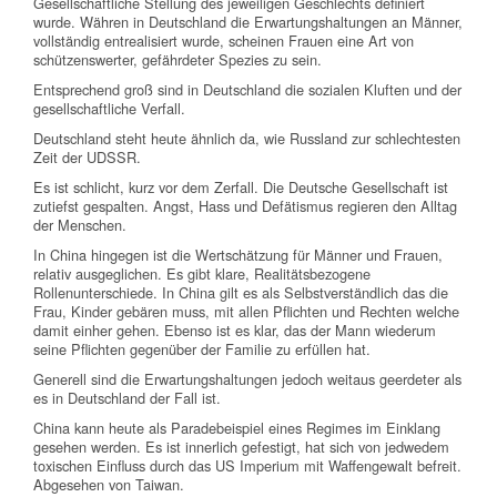
Gesellschaftliche Stellung des jeweiligen Geschlechts definiert
wurde. Währen in Deutschland die Erwartungshaltungen an Männer,
vollständig entrealisiert wurde, scheinen Frauen eine Art von
schützenswerter, gefährdeter Spezies zu sein.
Entsprechend groß sind in Deutschland die sozialen Kluften und der
gesellschaftliche Verfall.
Deutschland steht heute ähnlich da, wie Russland zur schlechtesten
Zeit der UDSSR.
Es ist schlicht, kurz vor dem Zerfall. Die Deutsche Gesellschaft ist
zutiefst gespalten. Angst, Hass und Defätismus regieren den Alltag
der Menschen.
In China hingegen ist die Wertschätzung für Männer und Frauen,
relativ ausgeglichen. Es gibt klare, Realitätsbezogene
Rollenunterschiede. In China gilt es als Selbstverständlich das die
Frau, Kinder gebären muss, mit allen Pflichten und Rechten welche
damit einher gehen. Ebenso ist es klar, das der Mann wiederum
seine Pflichten gegenüber der Familie zu erfüllen hat.
Generell sind die Erwartungshaltungen jedoch weitaus geerdeter als
es in Deutschland der Fall ist.
China kann heute als Paradebeispiel eines Regimes im Einklang
gesehen werden. Es ist innerlich gefestigt, hat sich von jedwedem
toxischen Einfluss durch das US Imperium mit Waffengewalt befreit.
Abgesehen von Taiwan.