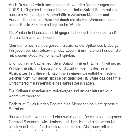
Auch Russland erholt sich zusehends von den Verheerungen der
UDSSR. Obgleich Russland bis heute, hohe Suizid Raten hat und
auch ein vollständiges Missverhältnis zwischen Männern und
Frauen. Dennoch ist Russland durch die starken Veränderungen
seiner Suizid Zahlen ein Regime im Wandel.
Die Zahlen in Deutschland, hingegen haben sich in den letzten 5
Jahren, beinahe verdoppelt.
Man darf eines nicht vergessen. Suizid ist die Spitze des Eisbergs.
Für jeden der sich tatsächlich das Leben nimmt, stehen hundert die
mit diesem Gedanken ernsthaft spielen.
Und noch eine Sache liegt dem Suizid, inhärent. Er ist Privatsache.
Würden nämlich in Deutschland, Suizid willige mit der festen
Absicht zur Tat, diesen Entschluss in einem Gewaltakt entladen,
welcher nicht nur gegen sich selbst gerichtet ist. Wäre das gesamte
Unrechtsregime innerhalb eines Jahres zerschlagen.
Die Kollateralschäden am Volkskörper und an der Infrastruktur
währen verheerend.
Doch zum Glück für das Regime sind Menschen so nicht gestrickt.
Suizid ist
das was bleibt, wenn aller Lebenswille geht. Deshalb sollten gerade
Genozid Systemen wie Deutschland, Den Freitod nicht verteufelt,
sondern mit allem Nachdruck unterstützten. Also auch mit der