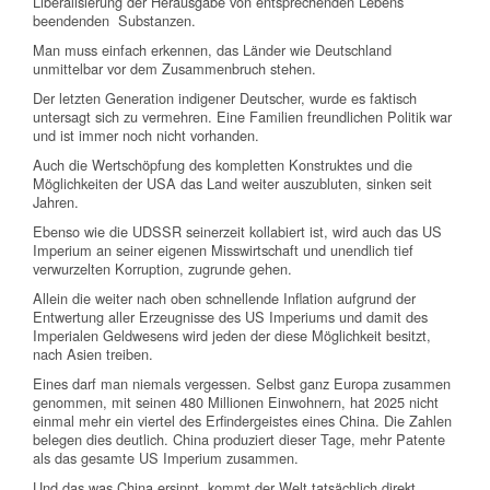
Liberalisierung der Herausgabe von entsprechenden Lebens
beendenden Substanzen.
Man muss einfach erkennen, das Länder wie Deutschland
unmittelbar vor dem Zusammenbruch stehen.
Der letzten Generation indigener Deutscher, wurde es faktisch
untersagt sich zu vermehren. Eine Familien freundlichen Politik war
und ist immer noch nicht vorhanden.
Auch die Wertschöpfung des kompletten Konstruktes und die
Möglichkeiten der USA das Land weiter auszubluten, sinken seit
Jahren.
Ebenso wie die UDSSR seinerzeit kollabiert ist, wird auch das US
Imperium an seiner eigenen Misswirtschaft und unendlich tief
verwurzelten Korruption, zugrunde gehen.
Allein die weiter nach oben schnellende Inflation aufgrund der
Entwertung aller Erzeugnisse des US Imperiums und damit des
Imperialen Geldwesens wird jeden der diese Möglichkeit besitzt,
nach Asien treiben.
Eines darf man niemals vergessen. Selbst ganz Europa zusammen
genommen, mit seinen 480 Millionen Einwohnern, hat 2025 nicht
einmal mehr ein viertel des Erfindergeistes eines China. Die Zahlen
belegen dies deutlich. China produziert dieser Tage, mehr Patente
als das gesamte US Imperium zusammen.
Und das was China ersinnt, kommt der Welt tatsächlich direkt