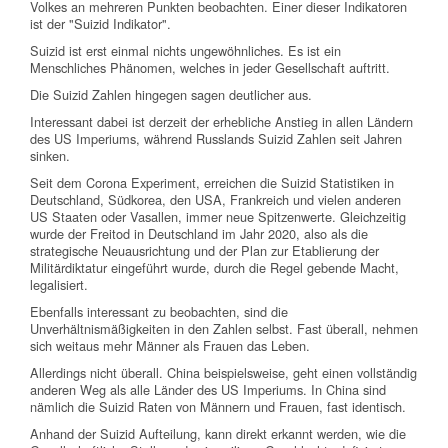
Volkes an mehreren Punkten beobachten. Einer dieser Indikatoren
ist der "Suizid Indikator".
Suizid ist erst einmal nichts ungewöhnliches. Es ist ein
Menschliches Phänomen, welches in jeder Gesellschaft auftritt.
Die Suizid Zahlen hingegen sagen deutlicher aus.
Interessant dabei ist derzeit der erhebliche Anstieg in allen Ländern
des US Imperiums, während Russlands Suizid Zahlen seit Jahren
sinken.
Seit dem Corona Experiment, erreichen die Suizid Statistiken in
Deutschland, Südkorea, den USA, Frankreich und vielen anderen
US Staaten oder Vasallen, immer neue Spitzenwerte. Gleichzeitig
wurde der Freitod in Deutschland im Jahr 2020, also als die
strategische Neuausrichtung und der Plan zur Etablierung der
Militärdiktatur eingeführt wurde, durch die Regel gebende Macht,
legalisiert.
Ebenfalls interessant zu beobachten, sind die
Unverhältnismäßigkeiten in den Zahlen selbst. Fast überall, nehmen
sich weitaus mehr Männer als Frauen das Leben.
Allerdings nicht überall. China beispielsweise, geht einen vollständig
anderen Weg als alle Länder des US Imperiums. In China sind
nämlich die Suizid Raten von Männern und Frauen, fast identisch.
Anhand der Suizid Aufteilung, kann direkt erkannt werden, wie die