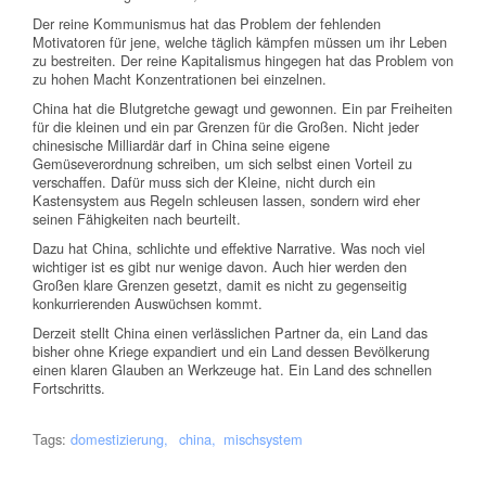
Der reine Kommunismus hat das Problem der fehlenden
Motivatoren für jene, welche täglich kämpfen müssen um ihr Leben
zu bestreiten. Der reine Kapitalismus hingegen hat das Problem von
zu hohen Macht Konzentrationen bei einzelnen.
China hat die Blutgretche gewagt und gewonnen. Ein par Freiheiten
für die kleinen und ein par Grenzen für die Großen. Nicht jeder
chinesische Milliardär darf in China seine eigene
Gemüseverordnung schreiben, um sich selbst einen Vorteil zu
verschaffen. Dafür muss sich der Kleine, nicht durch ein
Kastensystem aus Regeln schleusen lassen, sondern wird eher
seinen Fähigkeiten nach beurteilt.
Dazu hat China, schlichte und effektive Narrative. Was noch viel
wichtiger ist es gibt nur wenige davon. Auch hier werden den
Großen klare Grenzen gesetzt, damit es nicht zu gegenseitig
konkurrierenden Auswüchsen kommt.
Derzeit stellt China einen verlässlichen Partner da, ein Land das
bisher ohne Kriege expandiert und ein Land dessen Bevölkerung
einen klaren Glauben an Werkzeuge hat. Ein Land des schnellen
Fortschritts.
Tags:
domestizierung
china
mischsystem