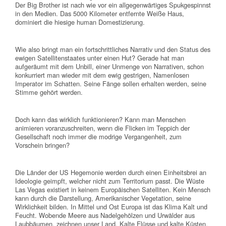
Der Big Brother ist nach wie vor ein allgegenwärtiges Spukgespinnst
in den Medien. Das 5000 Kilometer entfernte Weiße Haus,
dominiert die hiesige human Domestizierung.
Wie also bringt man ein fortschrittliches Narrativ und den Status des
ewigen Satellitenstaates unter einen Hut? Gerade hat man
aufgeräumt mit dem Unbill, einer Unmenge von Narrativen, schon
konkurriert man wieder mit dem ewig gestrigen, Namenlosen
Imperator im Schatten. Seine Fänge sollen erhalten werden, seine
Stimme gehört werden.
Doch kann das wirklich funktionieren? Kann man Menschen
animieren voranzuschreiten, wenn die Flicken im Teppich der
Gesellschaft noch immer die modrige Vergangenheit, zum
Vorschein bringen?
Die Länder der US Hegemonie werden durch einen Einheitsbrei an
Ideologie geimpft, welcher nicht zum Territorium passt. Die Wüste
Las Vegas existiert in keinem Europäischen Satelliten. Kein Mensch
kann durch die Darstellung, Amerikanischer Vegetation, seine
Wirklichkeit bilden. In Mittel und Ost Europa ist das Klima Kalt und
Feucht. Wobende Meere aus Nadelgehölzen und Urwälder aus
Laubbäumen, zeichnen unser Land. Kalte Flüsse und kalte Küsten.