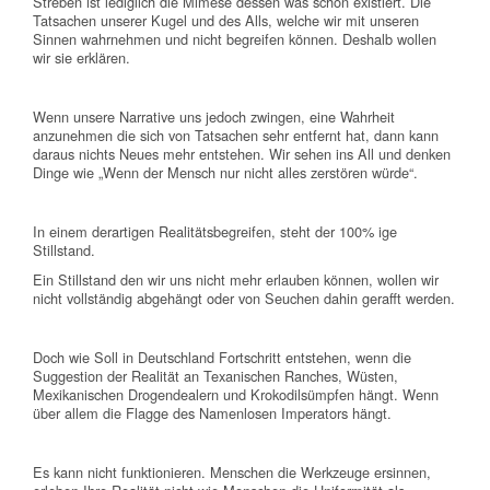
Streben ist lediglich die Mimese dessen was schon existiert. Die
Tatsachen unserer Kugel und des Alls, welche wir mit unseren
Sinnen wahrnehmen und nicht begreifen können. Deshalb wollen
wir sie erklären.
Wenn unsere Narrative uns jedoch zwingen, eine Wahrheit
anzunehmen die sich von Tatsachen sehr entfernt hat, dann kann
daraus nichts Neues mehr entstehen. Wir sehen ins All und denken
Dinge wie „Wenn der Mensch nur nicht alles zerstören würde“.
In einem derartigen Realitätsbegreifen, steht der 100% ige
Stillstand.
Ein Stillstand den wir uns nicht mehr erlauben können, wollen wir
nicht vollständig abgehängt oder von Seuchen dahin gerafft werden.
Doch wie Soll in Deutschland Fortschritt entstehen, wenn die
Suggestion der Realität an Texanischen Ranches, Wüsten,
Mexikanischen Drogendealern und Krokodilsümpfen hängt. Wenn
über allem die Flagge des Namenlosen Imperators hängt.
Es kann nicht funktionieren. Menschen die Werkzeuge ersinnen,