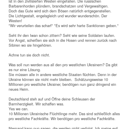
ist in den zivilisierten Westen eingefallen. Die russischen
Barbarenhorden plündern, brandschatzen und Vergewaltigen.
Doch das Gute wird sich dem Bösen natürlich entgegenstellen.
Die Lichtgestalt, engelsgleich und wunder wunderschön. Der
Westen!
"Wir verurteilen das scharf" "Es wird sehr harte Sanktionen geben."
Seht ihr den Iwan schon zittern? Seht wie seine Soldaten laufen.
Vor Angst, scheißen sie sich in die Hosen und rennen zurück nach
Sibiren wo sie hingehören.
Achne tun sie doch nicht.
Was soll nun werden aus all den pro westlichen Ukrainern? Da gibt
es nur eine Lösung.
Sie müssen alle in andere westliche Staaten flüchten. Denn in der
Ukraine können sie nicht mehr bleiben. Schätzungsweise 10
Millionen pro westliche Ukrainer, benötigen nun ganz dringend ein
neues Heim.
Deutschland steh auf und Öffne deine Schleusen der
Barmherzigkeit. Wir schaffen was.
Yes we can.
10 Millionen Ukrainische Flüchtlinge mehr. Das sind schließlich alles
pro westliche Fachkräfte. Wir benötigen pro westliche Fachkräfte.
Niemand kann nun sagen, die werden nicht verfolgt. Ich meine evil