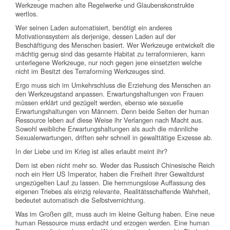
Werkzeuge machen alte Regelwerke und Glaubenskonstrukte
wertlos.
Wer seinen Laden automatisiert, benötigt ein anderes
Motivationssystem als derjenige, dessen Laden auf der
Beschäftigung des Menschen basiert. Wer Werkzeuge entwickelt die
mächtig genug sind das gesamte Habitat zu terraformieren, kann
unterlegene Werkzeuge, nur noch gegen jene einsetzten welche
nicht im Besitzt des Terraforming Werkzeuges sind.
Ergo muss sich im Umkehrschluss die Erziehung des Menschen an
den Werkzeugstand anpassen. Erwartungshaltungen von Frauen
müssen erklärt und gezügelt werden, ebenso wie sexuelle
Erwartungshaltungen von Männern. Denn beide Seiten der human
Ressource leben auf diese Weise ihr Verlangen nach Macht aus.
Sowohl weibliche Erwartungshaltungen als auch die männliche
Sexualerwartungen, driften sehr schnell in gewalttätige Exzesse ab.
In der Liebe und im Krieg ist alles erlaubt meint ihr?
Dem ist eben nicht mehr so. Weder das Russisch Chinesische Reich
noch ein Herr US Imperator, haben die Freiheit ihrer Gewaltdurst
ungezügelten Lauf zu lassen. Die hemmungslose Auffassung des
eigenen Triebes als einzig relevante, Realitätsschaffende Wahrheit,
bedeutet automatisch die Selbstvernichtung.
Was im Großen gilt, muss auch im kleine Geltung haben. Eine neue
human Ressource muss erdacht und erzogen werden. Eine human