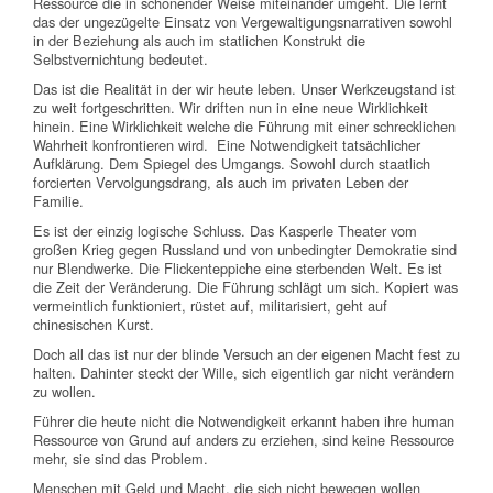
Ressource die in schonender Weise miteinander umgeht. Die lernt
das der ungezügelte Einsatz von Vergewaltigungsnarrativen sowohl
in der Beziehung als auch im statlichen Konstrukt die
Selbstvernichtung bedeutet.
Das ist die Realität in der wir heute leben. Unser Werkzeugstand ist
zu weit fortgeschritten. Wir driften nun in eine neue Wirklichkeit
hinein. Eine Wirklichkeit welche die Führung mit einer schrecklichen
Wahrheit konfrontieren wird. Eine Notwendigkeit tatsächlicher
Aufklärung. Dem Spiegel des Umgangs. Sowohl durch staatlich
forcierten Vervolgungsdrang, als auch im privaten Leben der
Familie.
Es ist der einzig logische Schluss. Das Kasperle Theater vom
großen Krieg gegen Russland und von unbedingter Demokratie sind
nur Blendwerke. Die Flickenteppiche eine sterbenden Welt. Es ist
die Zeit der Veränderung. Die Führung schlägt um sich. Kopiert was
vermeintlich funktioniert, rüstet auf, militarisiert, geht auf
chinesischen Kurst.
Doch all das ist nur der blinde Versuch an der eigenen Macht fest zu
halten. Dahinter steckt der Wille, sich eigentlich gar nicht verändern
zu wollen.
Führer die heute nicht die Notwendigkeit erkannt haben ihre human
Ressource von Grund auf anders zu erziehen, sind keine Ressource
mehr, sie sind das Problem.
Menschen mit Geld und Macht, die sich nicht bewegen wollen