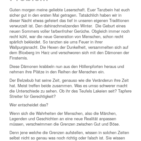
Guten morgen meine geliebte Leserschaft. Euer Tanzbein hat euch
sicher gut in den ersten Mai getragen. Tatsächlich haben wir in
dieser Nacht etwas gefeiert das tief in unseren eigenen Traditionen
verwurzelt ist. Den dahinschmelzenden Winter. Die Geburt eines
neuen Sommers voller farbenfroher Gerüche. Obgleich immer noch
recht kühl, war die neue Generation von Menschen, schon recht
spärlich bekleidet. So tanzten sie ums Feuer in ihrer
Wallpurgisnacht. Die Hexen der Dunkelheit, versammelten sich auf
dem Bloxberg im Harz und verschworen sich mit den Dämonen der
Finsternis.
Diese Dämonen krabbeln nun aus den Höllenpforten heraus und
nehmen ihre Plätze in den Reihen der Menschen ein.
Der Belzebub hat seine Zeit, genauso wie die Veränderun ihre Zeit
hat. Meist treffen beide zusammen. Was es umso schwerer macht
die Unterschiede zu sehen. Ob ihr des Teufels Lakeien seit? Tapfere
Streiter für Gerechtigkeit?
Wer entscheidet das?
Wenn sich die Wahrheiten der Menschen, also die Märchen,
Legenden und Geschichten an eine neue Realität anpassen
müssen, verschwimmen die Grenzen zwischen Gut und Böse.
Denn jene welche die Grenzen aufstellen, wissen in solchen Zeiten
selbst nicht so genau was noch richtig oder falsch ist. Sie wissen