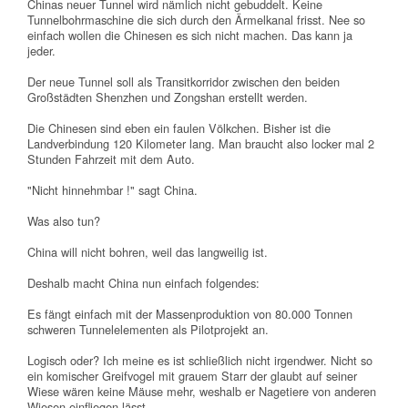
Chinas neuer Tunnel wird nämlich nicht gebuddelt. Keine
Tunnelbohrmaschine die sich durch den Ärmelkanal frisst. Nee so
einfach wollen die Chinesen es sich nicht machen. Das kann ja
jeder.
Der neue Tunnel soll als Transitkorridor zwischen den beiden
Großstädten Shenzhen und Zongshan erstellt werden.
Die Chinesen sind eben ein faulen Völkchen. Bisher ist die
Landverbindung 120 Kilometer lang. Man braucht also locker mal 2
Stunden Fahrzeit mit dem Auto.
"Nicht hinnehmbar !" sagt China.
Was also tun?
China will nicht bohren, weil das langweilig ist.
Deshalb macht China nun einfach folgendes:
Es fängt einfach mit der Massenproduktion von 80.000 Tonnen
schweren Tunnelelementen als Pilotprojekt an.
Logisch oder? Ich meine es ist schließlich nicht irgendwer. Nicht so
ein komischer Greifvogel mit grauem Starr der glaubt auf seiner
Wiese wären keine Mäuse mehr, weshalb er Nagetiere von anderen
Wiesen einfliegen lässt.