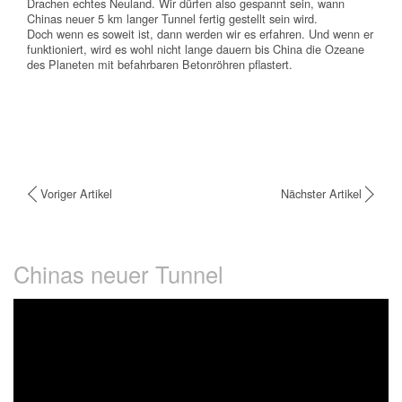
Drachen echtes Neuland. Wir dürfen also gespannt sein, wann
Chinas neuer 5 km langer Tunnel fertig gestellt sein wird.
Doch wenn es soweit ist, dann werden wir es erfahren. Und wenn er
funktioniert, wird es wohl nicht lange dauern bis China die Ozeane
des Planeten mit befahrbaren Betonröhren pflastert.
Voriger Artikel
Nächster Artikel
Chinas neuer Tunnel