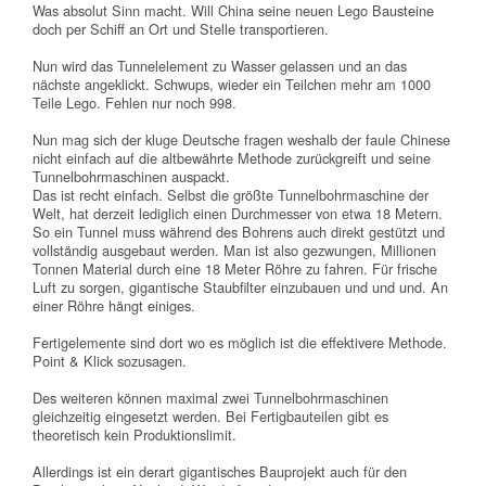
Was absolut Sinn macht. Will China seine neuen Lego Bausteine
doch per Schiff an Ort und Stelle transportieren.
Nun wird das Tunnelelement zu Wasser gelassen und an das
nächste angeklickt. Schwups, wieder ein Teilchen mehr am 1000
Teile Lego. Fehlen nur noch 998.
Nun mag sich der kluge Deutsche fragen weshalb der faule Chinese
nicht einfach auf die altbewährte Methode zurückgreift und seine
Tunnelbohrmaschinen auspackt.
Das ist recht einfach. Selbst die größte Tunnelbohrmaschine der
Welt, hat derzeit lediglich einen Durchmesser von etwa 18 Metern.
So ein Tunnel muss während des Bohrens auch direkt gestützt und
vollständig ausgebaut werden. Man ist also gezwungen, Millionen
Tonnen Material durch eine 18 Meter Röhre zu fahren. Für frische
Luft zu sorgen, gigantische Staubfilter einzubauen und und und. An
einer Röhre hängt einiges.
Fertigelemente sind dort wo es möglich ist die effektivere Methode.
Point & Klick sozusagen.
Des weiteren können maximal zwei Tunnelbohrmaschinen
gleichzeitig eingesetzt werden. Bei Fertigbauteilen gibt es
theoretisch kein Produktionslimit.
Allerdings ist ein derart gigantisches Bauprojekt auch für den