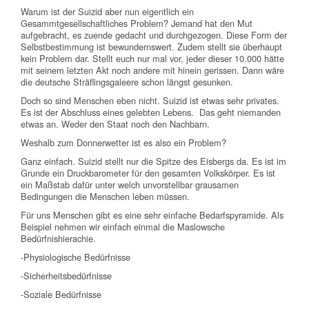
Warum ist der Suizid aber nun eigentlich ein
Gesammtgesellschaftliches Problem? Jemand hat den Mut
aufgebracht, es zuende gedacht und durchgezogen. Diese Form der
Selbstbestimmung ist bewundernswert. Zudem stellt sie überhaupt
kein Problem dar. Stellt euch nur mal vor, jeder dieser 10.000 hätte
mit seinem letzten Akt noch andere mit hinein gerissen. Dann wäre
die deutsche Sträflingsgaleere schon längst gesunken.
Doch so sind Menschen eben nicht. Suizid ist etwas sehr privates.
Es ist der Abschluss eines gelebten Lebens. Das geht niemanden
etwas an. Weder den Staat noch den Nachbarn.
Weshalb zum Donnerwetter ist es also ein Problem?
Ganz einfach. Suizid stellt nur die Spitze des Eisbergs da. Es ist im
Grunde ein Druckbarometer für den gesamten Volkskörper. Es ist
ein Maßstab dafür unter welch unvorstellbar grausamen
Bedingungen die Menschen leben müssen.
Für uns Menschen gibt es eine sehr einfache Bedarfspyramide. Als
Beispiel nehmen wir einfach einmal die Maslowsche
Bedürfnishierachie.
-Physiologische Bedürfnisse
-Sicherheitsbedürfnisse
-Soziale Bedürfnisse