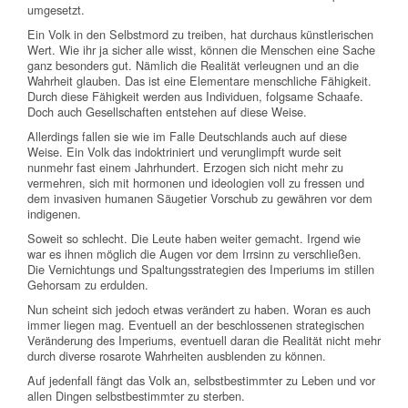
umgesetzt.
Ein Volk in den Selbstmord zu treiben, hat durchaus künstlerischen
Wert. Wie ihr ja sicher alle wisst, können die Menschen eine Sache
ganz besonders gut. Nämlich die Realität verleugnen und an die
Wahrheit glauben. Das ist eine Elementare menschliche Fähigkeit.
Durch diese Fähigkeit werden aus Individuen, folgsame Schaafe.
Doch auch Gesellschaften entstehen auf diese Weise.
Allerdings fallen sie wie im Falle Deutschlands auch auf diese
Weise. Ein Volk das indoktriniert und verunglimpft wurde seit
nunmehr fast einem Jahrhundert. Erzogen sich nicht mehr zu
vermehren, sich mit hormonen und ideologien voll zu fressen und
dem invasiven humanen Säugetier Vorschub zu gewähren vor dem
indigenen.
Soweit so schlecht. Die Leute haben weiter gemacht. Irgend wie
war es ihnen möglich die Augen vor dem Irrsinn zu verschließen.
Die Vernichtungs und Spaltungsstrategien des Imperiums im stillen
Gehorsam zu erdulden.
Nun scheint sich jedoch etwas verändert zu haben. Woran es auch
immer liegen mag. Eventuell an der beschlossenen strategischen
Veränderung des Imperiums, eventuell daran die Realität nicht mehr
durch diverse rosarote Wahrheiten ausblenden zu können.
Auf jedenfall fängt das Volk an, selbstbestimmter zu Leben und vor
allen Dingen selbstbestimmter zu sterben.