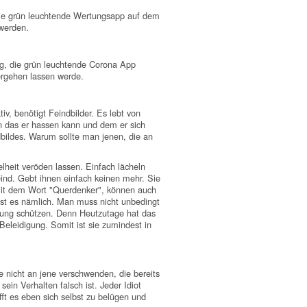
 die grün leuchtende Wertungsapp auf dem
 werden.
ng, die grün leuchtende Corona App
ergehen lassen werde.
iv, benötigt Feindbilder. Es lebt von
 das er hassen kann und dem er sich
dbildes. Warum sollte man jenen, die an
lheit veröden lassen. Einfach lächeln
ind. Gebt ihnen einfach keinen mehr. Sie
e mit dem Wort "Querdenker", können auch
st es nämlich. Man muss nicht unbedingt
ierung schützen. Denn Heutzutage hat das
eleidigung. Somit ist sie zumindest in
 nicht an jene verschwenden, die bereits
ein Verhalten falsch ist. Jeder Idiot
fft es eben sich selbst zu belügen und