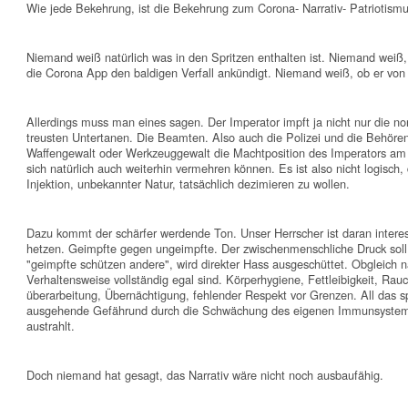
Wie jede Bekehrung, ist die Bekehrung zum Corona- Narrativ- Patriotismus
Niemand weiß natürlich was in den Spritzen enthalten ist. Niemand weiß, w
die Corona App den baldigen Verfall ankündigt. Niemand weiß, ob er von d
Allerdings muss man eines sagen. Der Imperator impft ja nicht nur die n
treusten Untertanen. Die Beamten. Also auch die Polizei und die Behöre
Waffengewalt oder Werkzeuggewalt die Machtposition des Imperators am
sich natürlich auch weiterhin vermehren können. Es ist also nicht logisc
Injektion, unbekannter Natur, tatsächlich dezimieren zu wollen.
Dazu kommt der schärfer werdende Ton. Unser Herrscher ist daran interes
hetzen. Geimpfte gegen ungeimpfte. Der zwischenmenschliche Druck soll
"geimpfte schützen andere", wird direkter Hass ausgeschüttet. Obgleich na
Verhaltensweise vollständig egal sind. Körperhygiene, Fettleibigkeit, Ra
überarbeitung, Übernächtigung, fehlender Respekt vor Grenzen. All das spi
ausgehende Gefährund durch die Schwächung des eigenen Immunsystems 
austrahlt.
Doch niemand hat gesagt, das Narrativ wäre nicht noch ausbaufähig.