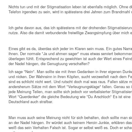
Nichts tun und mit der Stigmatisation leben ist ebenfalls möglich. Ohne
Telefon irgendwo zu sein, wird in spätestens drei Jahren zum Brandmahl
Ich gehe davon aus, das ich spätestens mit der drohenden Stigmatisieru
nutze. Also die damit verbundende freiwillige Zwangsimpfung über mich 
Eines gibt es da, überdas sich jeder im Klaren sein muss. Ein gutes Narrat
ihnen. Der normale "Ja und ahmen sager" muss etwas serviert bekommen
überlegen fühlt. Entsprechend zu gewichten ist auch der Wert eines Fein
der Nadel hängen, die Genugtuung verschaffen?
Ich sage "Nein". Man sollte sie mit ihren Gedanken in ihrer eigenen Dunke
und nicken. Der Wahnsinn in ihren Köpfen, sucht verzweifelt nach dem Fe
sind es schlicht nicht wert. Und rutscht doch mal was raus. Fallen sätz
andersherum Sätze mit dem Wort "Verleugnungsklage" fallen. Genau so i
jede Meinung Teilen, man sollte sich jedoch vor verbalisierter Stigmatis
Wort "Querdenker" die gleiche Bedeutung wie "Du Arschloch" Es ist eine B
Deutschland auch strafbar.
Man muss auch seine Meinung nicht für sich behalten, doch sollte man sie
an der Nadel hängen. Ihr würdet auch keinem Heroin Junkie, erklären das s
weiß das sein Verhalten Falsch ist. Sogar er selbst weiß es. Doch er scha