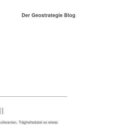
Der Geostrategie Blog
Verhalten im Cor
l
olleranten, Trägheitsstatel so etwas