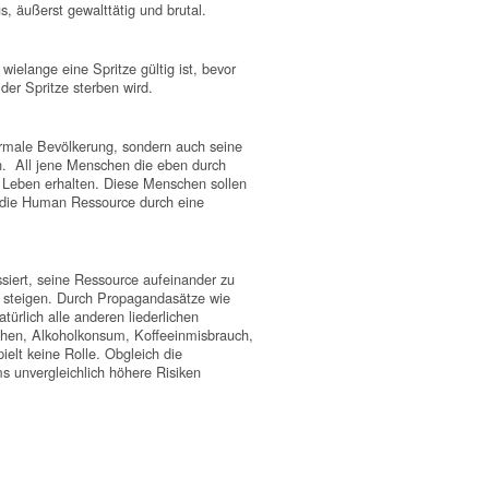
, äußerst gewalttätig und brutal.
ielange eine Spritze gültig ist, bevor
er Spritze sterben wird.
ormale Bevölkerung, sondern auch seine
n. All jene Menschen die eben durch
 Leben erhalten. Diese Menschen sollen
h, die Human Ressource durch eine
siert, seine Ressource aufeinander zu
 steigen. Durch Propagandasätze wie
türlich alle anderen liederlichen
uchen, Alkoholkonsum, Koffeeinmisbrauch,
elt keine Rolle. Obgleich die
unvergleichlich höhere Risiken