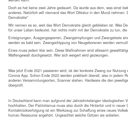
Doch es hat keine zwei Jahre gedauert. Da wurde aus dem, was einst be
anderes. Natürlich will niemand das Wort Diktatur in den Mund nehmen. 
Demokratie"
Wir nennen es so, weil das Wort Demokratie gleich geblieben ist. Was De
für unser Leben bedeutet, hat nichts mehr mit der Demokratie zu tun, die
Enteignungen, Ausgangssperren, Zwangsimpfungen und Zwangstests sind
werden es bald sein. Zwangschippung von Neugeborenen werden vermutli
Eines muss jedem klar sein. Diese Maßnahmen sind allesamt gewalttätige
Waffengewalt durchgesetzt. Wer sich weigert wird gezwungen.
Was jetzt Ende 2021 passieren wird, ist der konkrete Zwang zur Nutzung 
Corona App. Schon Ende 2022 werden praktisch überall, also in jedem Re
anderen Versammlungsorten, Scanner stehen. Hardware die den jeweiligen
überprüft.
In Deutschland kann man aufgrund der Jahrzehntelangen ideologischen Ve
hochhalten. Der Patriotismus muss also durch die Hintertür und in neuer
Kontaktrückverfolgung ist ein Werkzeug zur Schaffung eines neues Volksk
human Ressource angehört. Ungeachtet welche Götzen sie anbeten.