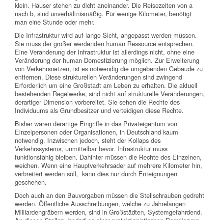
klein. Häuser stehen zu dicht aneinander. Die Reisezeiten von a
nach b, sind unverhältnismäßig. Für wenige Kilometer, benötigt
man eine Stunde oder mehr.
Die Infrastruktur wird auf lange Sicht, angepasst werden müssen.
Sie muss der größer werdenden human Ressource entsprechen.
Eine Veränderung der Infrastruktur ist allerdings nicht, ohne eine
Veränderung der human Domestizierung möglich. Zur Erweiterung
von Verkehrsnetzen, ist es notwendig die umgebenden Gebäude zu
entfernen. Diese strukturellen Veränderungen sind zwingend
Erforderlich um eine Großstadt am Leben zu erhalten. Die aktuell
bestehenden Regelwerke, sind nicht auf strukturelle Veränderungen,
derartiger Dimension vorbereitet. Sie sehen die Rechte des
Individuums als Grundbesitzer und verteidigen diese Rechte.
Bisher waren derartige Eingriffe in das Privateigentum von
Einzelpersonen oder Organisationen, in Deutschland kaum
notwendig. Inzwischen jedoch, steht der Kollaps des
Verkehrssystems, unmittelbar bevor. Infrastruktur muss
funktionsfähig bleiben. Dahinter müssen die Rechte des Einzelnen,
weichen. Wenn eine Hauptverkehrsader auf mehrere Kilometer hin,
verbreitert werden soll, kann dies nur durch Enteignungen
geschehen.
Doch auch an den Bauvorgaben müssen die Stellschrauben gedreht
werden. Öffentliche Ausschreibungen, welche zu Jahrelangen
Milliardengräbern werden, sind in Großstädten, Systemgefährdend.