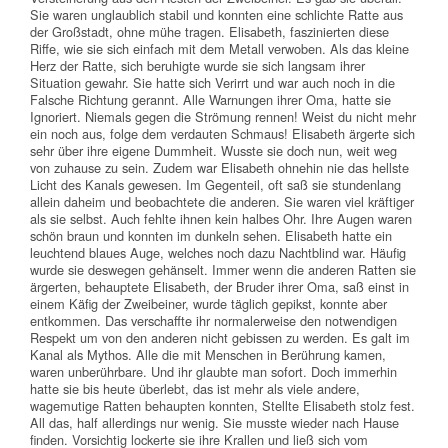
Sie waren unglaublich stabil und konnten eine schlichte Ratte aus
der Großstadt, ohne mühe tragen. Elisabeth, faszinierten diese
Riffe, wie sie sich einfach mit dem Metall verwoben. Als das kleine
Herz der Ratte, sich beruhigte wurde sie sich langsam ihrer
Situation gewahr. Sie hatte sich Verirrt und war auch noch in die
Falsche Richtung gerannt. Alle Warnungen ihrer Oma, hatte sie
Ignoriert. Niemals gegen die Strömung rennen! Weist du nicht mehr
ein noch aus, folge dem verdauten Schmaus! Elisabeth ärgerte sich
sehr über ihre eigene Dummheit. Wusste sie doch nun, weit weg
von zuhause zu sein. Zudem war Elisabeth ohnehin nie das hellste
Licht des Kanals gewesen. Im Gegenteil, oft saß sie stundenlang
allein daheim und beobachtete die anderen. Sie waren viel kräftiger
als sie selbst. Auch fehlte ihnen kein halbes Ohr. Ihre Augen waren
schön braun und konnten im dunkeln sehen. Elisabeth hatte ein
leuchtend blaues Auge, welches noch dazu Nachtblind war. Häufig
wurde sie deswegen gehänselt. Immer wenn die anderen Ratten sie
ärgerten, behauptete Elisabeth, der Bruder ihrer Oma, saß einst in
einem Käfig der Zweibeiner, wurde täglich gepikst, konnte aber
entkommen. Das verschaffte ihr normalerweise den notwendigen
Respekt um von den anderen nicht gebissen zu werden. Es galt im
Kanal als Mythos. Alle die mit Menschen in Berührung kamen,
waren unberührbare. Und ihr glaubte man sofort. Doch immerhin
hatte sie bis heute überlebt, das ist mehr als viele andere,
wagemutige Ratten behaupten konnten, Stellte Elisabeth stolz fest.
All das, half allerdings nur wenig. Sie musste wieder nach Hause
finden. Vorsichtig lockerte sie ihre Krallen und ließ sich vom