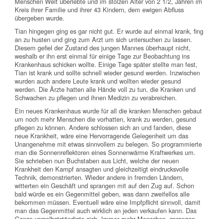
Menschen Welt überlebte und im stolzen Alter von 2 1/2, Jahren im
Kreis ihrer Familie und ihrer 43 Kindern, dem ewigen Abfluss
übergeben wurde.
Tian hingegen ging es gar nicht gut. Er wurde auf einmal krank, fing
an zu husten und ging zum Arzt um sich untersuchen zu lassen.
Diesem gefiel der Zustand des jungen Mannes überhaupt nicht,
weshalb er ihn erst einmal für einige Tage zur Beobachtung ins
Krankenhaus schicken wollte. Einige Tage später stellte man fest,
Tian ist krank und sollte schnell wieder gesund werden. Inzwischen
wurden auch andere Leute krank und wollten wieder gesund
werden. Die Ärzte hatten alle Hände voll zu tun, die Kranken und
Schwachen zu pflegen und ihnen Medizin zu verabreichen.
Ein neues Krankenhaus wurde für all die kranken Menschen gebaut
um noch mehr Menschen die vorhatten, krank zu werden, gesund
pflegen zu können. Andere schlossen sich an und fanden, diese
neue Krankheit, wäre eine Hervorragende Gelegenheit um das
Unangenehme mit etwas sinnvollem zu belegen. So programmierte
man die Sonnenreflektoren eines Sonnenwärme Kraftwerkes um.
Sie schrieben nun Buchstaben aus Licht, welche der neuen
Krankheit den Kampf ansagten und gleichzeitigt eindrucksvolle
Technik, demonstrierten. Wieder andere in fremden Ländern,
witterten ein Geschäft und sprangen mit auf den Zug auf. Schon
bald würde es ein Gegenmittel geben, was dann zweifellos alle
bekommen müssen. Eventuell wäre eine Impfpflicht sinnvoll, damit
man das Gegenmittel auch wirklich an jeden verkaufen kann. Das
Ganze verselbstständigte sich. Immer mehr Menschen, sprangen