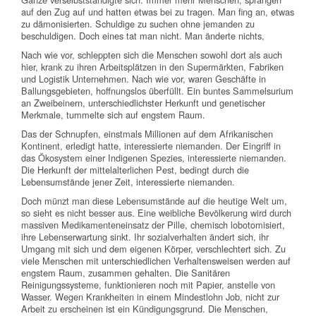
auf den Zug auf und hatten etwas bei zu tragen. Man fing an, etwas
zu dämonisierten. Schuldige zu suchen ohne jemanden zu
beschuldigen. Doch eines tat man nicht. Man änderte nichts,
Nach wie vor, schleppten sich die Menschen sowohl dort als auch
hier, krank zu ihren Arbeitsplätzen in den Supermärkten, Fabriken
und Logistik Unternehmen. Nach wie vor, waren Geschäfte in
Ballungsgebieten, hoffnungslos überfüllt. Ein buntes Sammelsurium
an Zweibeinern, unterschiedlichster Herkunft und genetischer
Merkmale, tummelte sich auf engstem Raum.
Das der Schnupfen, einstmals Millionen auf dem Afrikanischen
Kontinent, erledigt hatte, interessierte niemanden. Der Eingriff in
das Ökosystem einer Indigenen Spezies, interessierte niemanden.
Die Herkunft der mittelalterlichen Pest, bedingt durch die
Lebensumstände jener Zeit, interessierte niemanden.
Doch münzt man diese Lebensumstände auf die heutige Welt um,
so sieht es nicht besser aus. Eine weibliche Bevölkerung wird durch
massiven Medikamenteneinsatz der Pille, chemisch lobotomisiert,
ihre Lebenserwartung sinkt. Ihr sozialverhalten ändert sich, ihr
Umgang mit sich und dem eigenen Körper, verschlechtert sich. Zu
viele Menschen mit unterschiedlichen Verhaltensweisen werden auf
engstem Raum, zusammen gehalten. Die Sanitären
Reinigungssysteme, funktionieren noch mit Papier, anstelle von
Wasser. Wegen Krankheiten in einem Mindestlohn Job, nicht zur
Arbeit zu erscheinen ist ein Kündigungsgrund. Die Menschen,