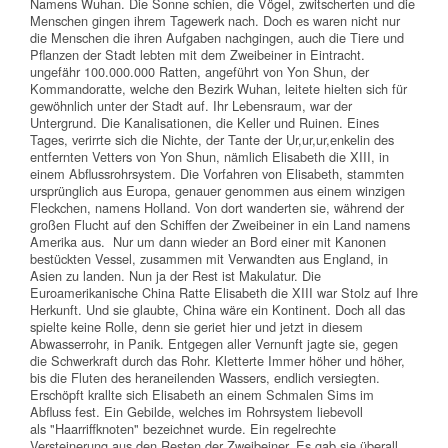
Namens Wuhan. Die Sonne schien, die Vögel, zwitscherten und die
Menschen gingen ihrem Tagewerk nach. Doch es waren nicht nur
die Menschen die ihren Aufgaben nachgingen, auch die Tiere und
Pflanzen der Stadt lebten mit dem Zweibeiner in Eintracht.
ungefähr 100.000.000 Ratten, angeführt von Yon Shun, der
Kommandoratte, welche den Bezirk Wuhan, leitete hielten sich für
gewöhnlich unter der Stadt auf. Ihr Lebensraum, war der
Untergrund. Die Kanalisationen, die Keller und Ruinen. Eines
Tages, verirrte sich die Nichte, der Tante der Ur,ur,ur,enkelin des
entfernten Vetters von Yon Shun, nämlich Elisabeth die XIII, in
einem Abflussrohrsystem. Die Vorfahren von Elisabeth, stammten
ursprünglich aus Europa, genauer genommen aus einem winzigen
Fleckchen, namens Holland. Von dort wanderten sie, während der
großen Flucht auf den Schiffen der Zweibeiner in ein Land namens
Amerika aus. Nur um dann wieder an Bord einer mit Kanonen
bestückten Vessel, zusammen mit Verwandten aus England, in
Asien zu landen. Nun ja der Rest ist Makulatur. Die
Euroamerikanische China Ratte Elisabeth die XIII war Stolz auf Ihre
Herkunft. Und sie glaubte, China wäre ein Kontinent. Doch all das
spielte keine Rolle, denn sie geriet hier und jetzt in diesem
Abwasserrohr, in Panik. Entgegen aller Vernunft jagte sie, gegen
die Schwerkraft durch das Rohr. Kletterte Immer höher und höher,
bis die Fluten des heraneilenden Wassers, endlich versiegten.
Erschöpft krallte sich Elisabeth an einem Schmalen Sims im
Abfluss fest. Ein Gebilde, welches im Rohrsystem liebevoll
als "Haarriffknoten" bezeichnet wurde. Ein regelrechte
Versteinerung aus den Resten der Zweibeiner. Es gab sie überall.