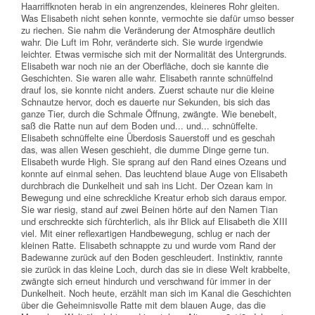
Haarriffknoten herab in ein angrenzendes, kleineres Rohr gleiten.
Was Elisabeth nicht sehen konnte, vermochte sie dafür umso besser
zu riechen. Sie nahm die Veränderung der Atmosphäre deutlich
wahr. Die Luft im Rohr, veränderte sich. Sie wurde irgendwie
leichter. Etwas vermische sich mit der Normalität des Untergrunds.
Elisabeth war noch nie an der Oberfläche, doch sie kannte die
Geschichten. Sie waren alle wahr. Elisabeth rannte schnüffelnd
drauf los, sie konnte nicht anders. Zuerst schaute nur die kleine
Schnautze hervor, doch es dauerte nur Sekunden, bis sich das
ganze Tier, durch die Schmale Öffnung, zwängte. Wie benebelt,
saß die Ratte nun auf dem Boden und... und... schnüffelte.
Elisabeth schnüffelte eine Überdosis Sauerstoff und es geschah
das, was allen Wesen geschieht, die dumme Dinge gerne tun.
Elisabeth wurde High. Sie sprang auf den Rand eines Ozeans und
konnte auf einmal sehen. Das leuchtend blaue Auge von Elisabeth
durchbrach die Dunkelheit und sah ins Licht. Der Ozean kam in
Bewegung und eine schreckliche Kreatur erhob sich daraus empor.
Sie war riesig, stand auf zwei Beinen hörte auf den Namen Tian
und erschreckte sich fürchterlich, als ihr Blick auf Elisabeth die XIII
viel. Mit einer reflexartigen Handbewegung, schlug er nach der
kleinen Ratte. Elisabeth schnappte zu und wurde vom Rand der
Badewanne zurück auf den Boden geschleudert. Instinktiv, rannte
sie zurück in das kleine Loch, durch das sie in diese Welt krabbelte,
zwängte sich erneut hindurch und verschwand für immer in der
Dunkelheit. Noch heute, erzählt man sich im Kanal die Geschichten
über die Geheimnisvolle Ratte mit dem blauen Auge, das die