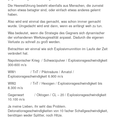
Die Heeresführung besteht ebenfalls aus Menschen, die zumeist
schon etwas betagter sind, oder einfach etwas anderes gelernt
haben.
Also wird erst einmal das gemacht, was schon immer gemacht
wurde. Umgedacht wird erst dann, wenn es anfängt weh zu tun.
Was bedeutet, wenn die Strategie des Gegners sich dynamischer
der vorhandenen Werkzeugrealität anpasst. Dadurch die eigenen
Verluste zu schnell zu groß werden.
Betrachten wir einmal wie sich Explosivmunnition im Laufe der Zeit
verändert hat.
Napoleonischer Krieg / Schwarzpulver / Explosionsgeschwindigkeit
300-600 m/s
WW1 / TnT / Pikrinsäure / Amatol /
Explosionsgeschwindigkeit 6.900 m/s
WW2 / TnT / Hexogen / Explosionsgeschwindigkeit bis
8.300 m/s
Gegenwart / Oktogen / CL – 20 / Explosionsgeschwindigkeit
10.100 m/s
Ja meine Lieben, ihr seht das Problem.
Detonationsgeschwindigkeiten von 10 facher Schallgeschwindigkeit,
benötigen weder Splitter, noch Hitze.