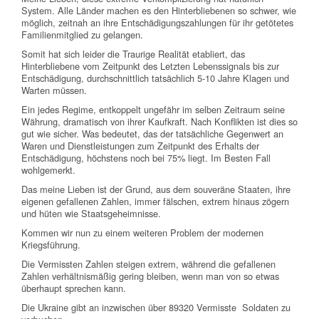
System. Alle Länder machen es den Hinterbliebenen so schwer, wie
möglich, zeitnah an ihre Entschädigungszahlungen für ihr getötetes
Familienmitglied zu gelangen.
Somit hat sich leider die Traurige Realität etabliert, das
Hinterbliebene vom Zeitpunkt des Letzten Lebenssignals bis zur
Entschädigung, durchschnittlich tatsächlich 5-10 Jahre Klagen und
Warten müssen.
Ein jedes Regime, entkoppelt ungefähr im selben Zeitraum seine
Währung, dramatisch von ihrer Kaufkraft. Nach Konflikten ist dies so
gut wie sicher. Was bedeutet, das der tatsächliche Gegenwert an
Waren und Dienstleistungen zum Zeitpunkt des Erhalts der
Entschädigung, höchstens noch bei 75% liegt. Im Besten Fall
wohlgemerkt.
Das meine Lieben ist der Grund, aus dem souveräne Staaten, ihre
eigenen gefallenen Zahlen, immer fälschen, extrem hinaus zögern
und hüten wie Staatsgeheimnisse.
Kommen wir nun zu einem weiteren Problem der modernen
Kriegsführung.
Die Vermissten Zahlen steigen extrem, während die gefallenen
Zahlen verhältnismäßig gering bleiben, wenn man von so etwas
überhaupt sprechen kann.
Die Ukraine gibt an inzwischen über 89320 Vermisste Soldaten zu