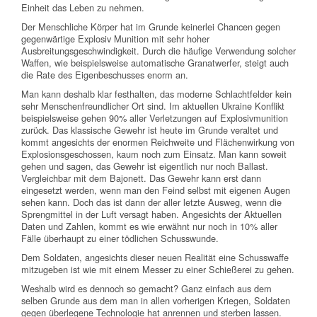
Einheit das Leben zu nehmen.
Der Menschliche Körper hat im Grunde keinerlei Chancen gegen
gegenwärtige Explosiv Munition mit sehr hoher
Ausbreitungsgeschwindigkeit. Durch die häufige Verwendung solcher
Waffen, wie beispielsweise automatische Granatwerfer, steigt auch
die Rate des Eigenbeschusses enorm an.
Man kann deshalb klar festhalten, das moderne Schlachtfelder kein
sehr Menschenfreundlicher Ort sind. Im aktuellen Ukraine Konflikt
beispielsweise gehen 90% aller Verletzungen auf Explosivmunition
zurück. Das klassische Gewehr ist heute im Grunde veraltet und
kommt angesichts der enormen Reichweite und Flächenwirkung von
Explosionsgeschossen, kaum noch zum Einsatz. Man kann soweit
gehen und sagen, das Gewehr ist eigentlich nur noch Ballast.
Vergleichbar mit dem Bajonett. Das Gewehr kann erst dann
eingesetzt werden, wenn man den Feind selbst mit eigenen Augen
sehen kann. Doch das ist dann der aller letzte Ausweg, wenn die
Sprengmittel in der Luft versagt haben. Angesichts der Aktuellen
Daten und Zahlen, kommt es wie erwähnt nur noch in 10% aller
Fälle überhaupt zu einer tödlichen Schusswunde.
Dem Soldaten, angesichts dieser neuen Realität eine Schusswaffe
mitzugeben ist wie mit einem Messer zu einer Schießerei zu gehen.
Weshalb wird es dennoch so gemacht? Ganz einfach aus dem
selben Grunde aus dem man in allen vorherigen Kriegen, Soldaten
gegen überlegene Technologie hat anrennen und sterben lassen.