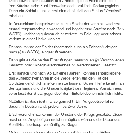
Doch obwohl sich natürlich alle Armeen spinne Feind sind, so ist
ihre Bürokratische Funktionsweise doch praktisch Deckungsgleich.
Denn ein Soldat muss ja erst einmal offiziell den Status "Vermisst"
erhalten.
In Deutschland beispielsweise ist ein Soldat der vermisst wird erst
einmal "eigenmächtig abwesend und begeht eine Straftat nach (§15
WSTG) Unabhängig davon ob er zerfetzt im Feld liegt oder schwer
verletzt in einer Hecke krepiert.
Danach könnte der Soldat theoretisch auch als Fahnenflüchtiger
nach (§16 WSTG), eingestuft werden.
Dann gibt es die beiden Einstufungen "verschollen §1 Verschollenen
Gesetzt" oder "Kriegsverschollenheit §4 Verschollenen Gesetzt"
Erst danach und nach Ablauf eines Jahren, können Hinterbliebene
das Aufgebotsverfahren in die Wege leiten um den Tot des
Soldaten gerichtlich anerkennen zu lassen. Schon hier erkennt man
den Zynismus und die Gnadenlosigkeit des Regimes. Von sich aus,
veranlasst der Staat gegenüber den Hinterbliebenen nämlich nichts.
Natürlich ist das nicht mal so gemacht. Ein Aufgebotsverfahren
dauert in Deutschland, problemlos Zwei Jahre.
Erschwerend hinzu kommt der Umstand der Kriegs-gesetzte. Diese
machen es Angehörigen meist unmöglich, während der Dauer des
Konflikts, überhaupt vernünftig zu Klagen.
Meine Lieben, diese extreme Verkomplizierung hat natürlich