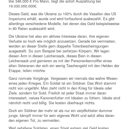
Bei 346.000 € Pro Mann, liegt die sofort Auszahlung bei
19.030.000.000€.
Dieses Geld, was die Ukraine zu 100% durch die Vasallen des US
Imperiums erhält, wurde und wird fortlaufend ausbezahlt. Es gibt
allerdings verschiedene Modelle, bei denen das Geld beispielsweise
in 80 Raten ausbezahlt wird.
Die Ukraine hat also ein aktives Interesse daran, ihre eigenen
Verluste so hoch wie möglich anzusetzen. Gerade bei vermissten,
werden an dieser Stelle gern doppelte Totenbescheinigungen
ausgestellt. So zum Beispiel bei zerfetzen Körpern. Wir legen
diesen Arm in diesen Leichensack, dieses Bein in diesen
Leichensack und garnieren es mit der Personenkennziffer eines
alten Veteranen der sich ein wenig Taschengeld mit den Helden der
Etappe, teilen möchte.
Ganz normale Vorgänge. Vergessen wir niemals das wahre Wesen
eines jeden Krieges. Ein Soldat ist ein Söldner. Das Wort stammt
nicht von ungefähr. Man zieht nicht in den Krieg für Ideale oder
Ziele, sondern für Sold. Freilich ist jeder Staat immer daran
interessiert, naives Kanonenfutter mit Idealen zu füttern. Ideale sind
nämlich recht und billig. Sie kosten überhaupt nichts.
Doch ein Söldner der mehr ist als nur ein verpflichteter dummer
junge, kämpft immer für sein eigenes Wohl und setzt alles daran
den eigenen Tot, zu vermeiden.
Weil gefallene Soldaten, einen Staat extrem viel Geld kosten,