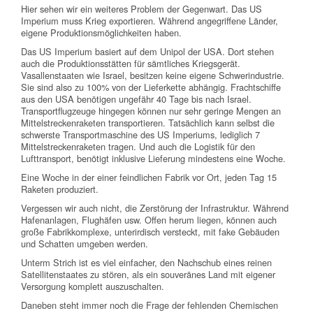
Hier sehen wir ein weiteres Problem der Gegenwart. Das US
Imperium muss Krieg exportieren. Während angegriffene Länder,
eigene Produktionsmöglichkeiten haben.
Das US Imperium basiert auf dem Unipol der USA. Dort stehen
auch die Produktionsstätten für sämtliches Kriegsgerät.
Vasallenstaaten wie Israel, besitzen keine eigene Schwerindustrie.
Sie sind also zu 100% von der Lieferkette abhängig. Frachtschiffe
aus den USA benötigen ungefähr 40 Tage bis nach Israel.
Transportflugzeuge hingegen können nur sehr geringe Mengen an
Mittelstreckenraketen transportieren. Tatsächlich kann selbst die
schwerste Transportmaschine des US Imperiums, lediglich 7
Mittelstreckenraketen tragen. Und auch die Logistik für den
Lufttransport, benötigt inklusive Lieferung mindestens eine Woche.
Eine Woche in der einer feindlichen Fabrik vor Ort, jeden Tag 15
Raketen produziert.
Vergessen wir auch nicht, die Zerstörung der Infrastruktur. Während
Hafenanlagen, Flughäfen usw. Offen herum liegen, können auch
große Fabrikkomplexe, unterirdisch versteckt, mit fake Gebäuden
und Schatten umgeben werden.
Unterm Strich ist es viel einfacher, den Nachschub eines reinen
Satellitenstaates zu stören, als ein souveränes Land mit eigener
Versorgung komplett auszuschalten.
Daneben steht immer noch die Frage der fehlenden Chemischen