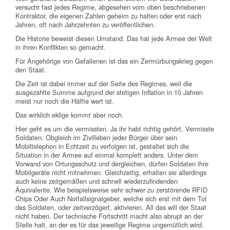
versucht fast jedes Regime, abgesehen vom oben beschriebenen
Kontraktor, die eigenen Zahlen geheim zu halten oder erst nach
Jahren, oft nach Jahrzehnten zu veröffentlichen.
Die Historie beweist diesen Umstand. Das hat jede Armee der Welt
in ihren Konflikten so gemacht.
Für Angehörige von Gefallenen ist das ein Zermürbungskrieg gegen
den Staat.
Die Zeit ist dabei immer auf der Seite des Regimes, weil die
ausgezahlte Summe aufgrund der stetigen Inflation in 10 Jahren
meist nur noch die Hälfte wert ist.
Das wirklich eklige kommt aber noch.
Hier geht es um die vermissten. Ja ihr habt richtig gehört. Vermisste
Soldaten. Obgleich im Zivilleben jeder Bürger über sein
Mobiltelephon in Echtzeit zu verfolgen ist, gestaltet sich die
Situation in der Armee auf einmal komplett anders. Unter dem
Vorwand von Ortungsschutz und dergleichen, dürfen Soldaten ihre
Mobilgeräte nicht mitnehmen. Gleichzeitig, erhalten sie allerdings
auch keine zeitgemäßen und schnell wiederzufindenden
Äquivalente. Wie beispielsweise sehr schwer zu zerstörende RFID
Chips Oder Auch Notfallsignalgeber, welche sich erst mit dem Tot
des Soldaten, oder zeitverzögert, aktivieren. All das will der Staat
nicht haben. Der technische Fortschritt macht also abrupt an der
Stelle halt, an der es für das jeweilige Regime ungemütlich wird.