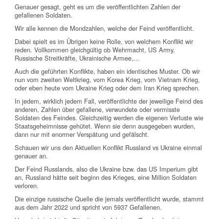
Genauer gesagt, geht es um die veröffentlichten Zahlen der
gefallenen Soldaten.
Wir alle kennen die Mondzahlen, welche der Feind veröffentlicht.
Dabei spielt es im Übrigen keine Rolle, von welchem Konflikt wir
reden. Vollkommen gleichgültig ob Wehrmacht, US Army,
Russische Streitkräfte, Ukrainische Armee,...
Auch die geführten Konflikte, haben ein identisches Muster. Ob wir
nun vom zweiten Weltkrieg, vom Korea Krieg, vom Vietnam Krieg,
oder eben heute vom Ukraine Krieg oder dem Iran Krieg sprechen.
In jedem, wirklich jedem Fall, veröffentlichte der jeweilige Feind des
anderen, Zahlen über gefallene, verwundete oder vermisste
Soldaten des Feindes. Gleichzeitig werden die eigenen Verluste wie
Staatsgeheimnisse gehütet. Wenn sie denn ausgegeben wurden,
dann nur mit enormer Verspätung und gefälscht.
Schauen wir uns den Aktuellen Konflikt Russland vs Ukraine einmal
genauer an.
Der Feind Russlands, also die Ukraine bzw. das US Imperium gibt
an, Russland hätte seit beginn des Krieges, eine Million Soldaten
verloren.
Die einzige russische Quelle die jemals veröffentlicht wurde, stammt
aus dem Jahr 2022 und spricht von 5937 Gefallenen.