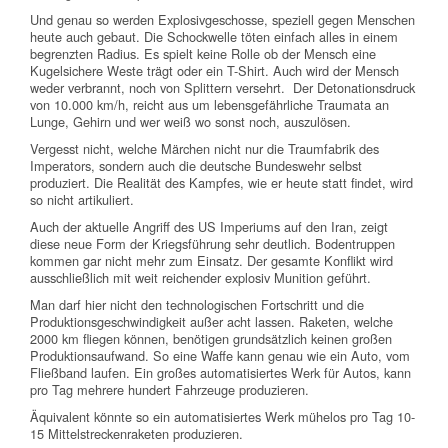
Und genau so werden Explosivgeschosse, speziell gegen Menschen
heute auch gebaut. Die Schockwelle töten einfach alles in einem
begrenzten Radius. Es spielt keine Rolle ob der Mensch eine
Kugelsichere Weste trägt oder ein T-Shirt. Auch wird der Mensch
weder verbrannt, noch von Splittern versehrt. Der Detonationsdruck
von 10.000 km/h, reicht aus um lebensgefährliche Traumata an
Lunge, Gehirn und wer weiß wo sonst noch, auszulösen.
Vergesst nicht, welche Märchen nicht nur die Traumfabrik des
Imperators, sondern auch die deutsche Bundeswehr selbst
produziert. Die Realität des Kampfes, wie er heute statt findet, wird
so nicht artikuliert.
Auch der aktuelle Angriff des US Imperiums auf den Iran, zeigt
diese neue Form der Kriegsführung sehr deutlich. Bodentruppen
kommen gar nicht mehr zum Einsatz. Der gesamte Konflikt wird
ausschließlich mit weit reichender explosiv Munition geführt.
Man darf hier nicht den technologischen Fortschritt und die
Produktionsgeschwindigkeit außer acht lassen. Raketen, welche
2000 km fliegen können, benötigen grundsätzlich keinen großen
Produktionsaufwand. So eine Waffe kann genau wie ein Auto, vom
Fließband laufen. Ein großes automatisiertes Werk für Autos, kann
pro Tag mehrere hundert Fahrzeuge produzieren.
Äquivalent könnte so ein automatisiertes Werk mühelos pro Tag 10-
15 Mittelstreckenraketen produzieren.