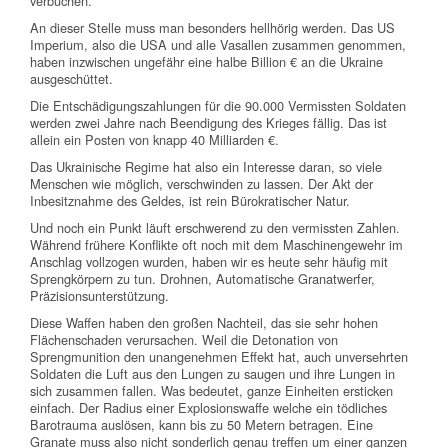
verbuchen.
An dieser Stelle muss man besonders hellhörig werden. Das US
Imperium, also die USA und alle Vasallen zusammen genommen,
haben inzwischen ungefähr eine halbe Billion € an die Ukraine
ausgeschüttet.
Die Entschädigungszahlungen für die 90.000 Vermissten Soldaten
werden zwei Jahre nach Beendigung des Krieges fällig. Das ist
allein ein Posten von knapp 40 Milliarden €.
Das Ukrainische Regime hat also ein Interesse daran, so viele
Menschen wie möglich, verschwinden zu lassen. Der Akt der
Inbesitznahme des Geldes, ist rein Bürokratischer Natur.
Und noch ein Punkt läuft erschwerend zu den vermissten Zahlen.
Während frühere Konflikte oft noch mit dem Maschinengewehr im
Anschlag vollzogen wurden, haben wir es heute sehr häufig mit
Sprengkörpern zu tun. Drohnen, Automatische Granatwerfer,
Präzisionsunterstützung.
Diese Waffen haben den großen Nachteil, das sie sehr hohen
Flächenschaden verursachen. Weil die Detonation von
Sprengmunition den unangenehmen Effekt hat, auch unversehrten
Soldaten die Luft aus den Lungen zu saugen und ihre Lungen in
sich zusammen fallen. Was bedeutet, ganze Einheiten ersticken
einfach. Der Radius einer Explosionswaffe welche ein tödliches
Barotrauma auslösen, kann bis zu 50 Metern betragen. Eine
Granate muss also nicht sonderlich genau treffen um einer ganzen